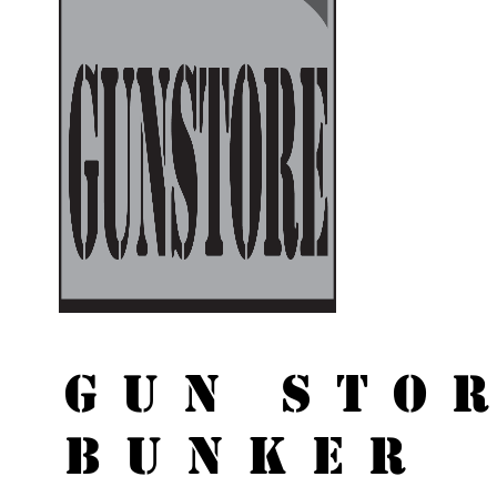
GUN STO
BUNKER