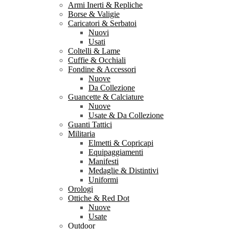
Armi Inerti & Repliche
Borse & Valigie
Caricatori & Serbatoi
Nuovi
Usati
Coltelli & Lame
Cuffie & Occhiali
Fondine & Accessori
Nuove
Da Collezione
Guancette & Calciature
Nuove
Usate & Da Collezione
Guanti Tattici
Militaria
Elmetti & Copricapi
Equipaggiamenti
Manifesti
Medaglie & Distintivi
Uniformi
Orologi
Ottiche & Red Dot
Nuove
Usate
Outdoor