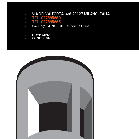
VIA DEI VALTORTA, 4/6 20127 MILANO ITALIA
TEL. 022895680
TEL. 022895665
SALES@GUNSTOREBUNKER.COM
DOVE SIAMO
CONDIZIONI