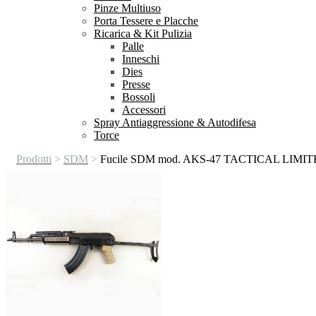
Pinze Multiuso
Porta Tessere e Placche
Ricarica & Kit Pulizia
Palle
Inneschi
Dies
Presse
Bossoli
Accessori
Spray Antiaggressione & Autodifesa
Torce
Prodotti
>
SDM
>
Fucile SDM mod. AKS-47 TACTICAL LIMITE