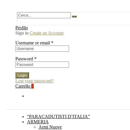
Profilo
Sign in
Create an Account
Username or email
*
Password
*
Login
Lost your password?
Carrello
0
“PARACADUTISTI D’ITALIA”
ARMERIA
Armi Nuove