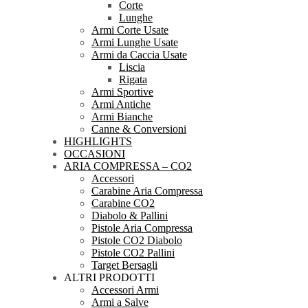
Corte
Lunghe
Armi Corte Usate
Armi Lunghe Usate
Armi da Caccia Usate
Liscia
Rigata
Armi Sportive
Armi Antiche
Armi Bianche
Canne & Conversioni
HIGHLIGHTS
OCCASIONI
ARIA COMPRESSA – CO2
Accessori
Carabine Aria Compressa
Carabine CO2
Diabolo & Pallini
Pistole Aria Compressa
Pistole CO2 Diabolo
Pistole CO2 Pallini
Target Bersagli
ALTRI PRODOTTI
Accessori Armi
Armi a Salve