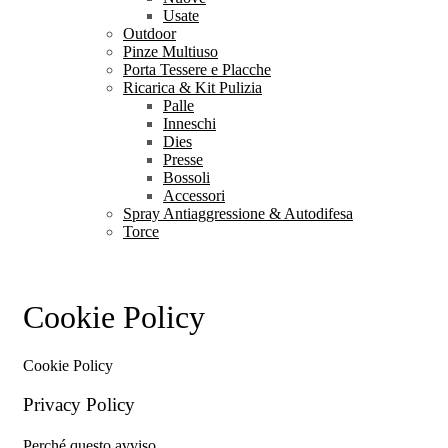
Usate
Outdoor
Pinze Multiuso
Porta Tessere e Placche
Ricarica & Kit Pulizia
Palle
Inneschi
Dies
Presse
Bossoli
Accessori
Spray Antiaggressione & Autodifesa
Torce
Cookie Policy
Cookie Policy
Privacy Policy
Perché questo avviso