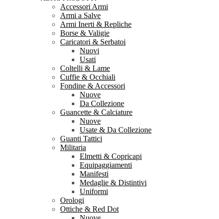
Accessori Armi
Armi a Salve
Armi Inerti & Repliche
Borse & Valigie
Caricatori & Serbatoi
Nuovi
Usati
Coltelli & Lame
Cuffie & Occhiali
Fondine & Accessori
Nuove
Da Collezione
Guancette & Calciature
Nuove
Usate & Da Collezione
Guanti Tattici
Militaria
Elmetti & Copricapi
Equipaggiamenti
Manifesti
Medaglie & Distintivi
Uniformi
Orologi
Ottiche & Red Dot
Nuove