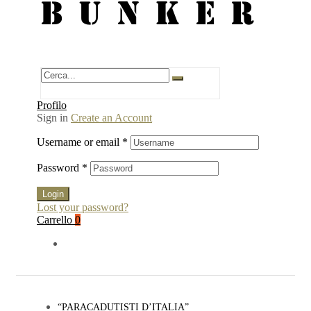
BUNKER
Profilo
Sign in
Create an Account
Username or email
*
Password
*
Login
Lost your password?
Carrello
0
“PARACADUTISTI D’ITALIA”