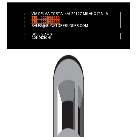
VIA DEI VALTORTA, 4/6 20127 MILANO ITALIA
TEL. 022895680
TEL. 022895665
SALES@GUNSTOREBUNKER.COM
DOVE SIAMO
CONDIZIONI