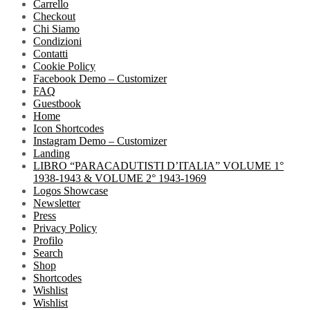
Carrello
Checkout
Chi Siamo
Condizioni
Contatti
Cookie Policy
Facebook Demo – Customizer
FAQ
Guestbook
Home
Icon Shortcodes
Instagram Demo – Customizer
Landing
LIBRO “PARACADUTISTI D’ITALIA” VOLUME 1°
1938-1943 & VOLUME 2° 1943-1969
Logos Showcase
Newsletter
Press
Privacy Policy
Profilo
Search
Shop
Shortcodes
Wishlist
Wishlist