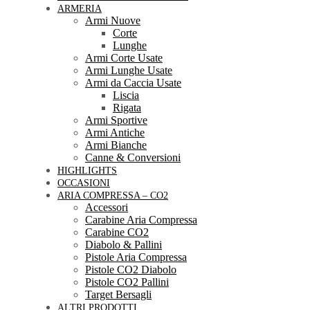
ARMERIA
Armi Nuove
Corte
Lunghe
Armi Corte Usate
Armi Lunghe Usate
Armi da Caccia Usate
Liscia
Rigata
Armi Sportive
Armi Antiche
Armi Bianche
Canne & Conversioni
HIGHLIGHTS
OCCASIONI
ARIA COMPRESSA – CO2
Accessori
Carabine Aria Compressa
Carabine CO2
Diabolo & Pallini
Pistole Aria Compressa
Pistole CO2 Diabolo
Pistole CO2 Pallini
Target Bersagli
ALTRI PRODOTTI