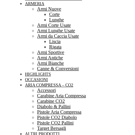
ARMERIA
Armi Nuove
Corte
Lunghe
Armi Corte Usate
Armi Lunghe Usate
Armi da Caccia Usate
Liscia
Rigata
Armi Sportive
Armi Antiche
Armi Bianche
Canne & Conversioni
HIGHLIGHTS
OCCASIONI
ARIA COMPRESSA – CO2
Accessori
Carabine Aria Compressa
Carabine CO2
Diabolo & Pallini
Pistole Aria Compressa
Pistole CO2 Diabolo
Pistole CO2 Pallini
Target Bersagli
ALTRI PRODOTTI