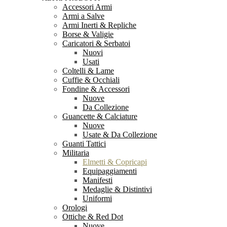
Accessori Armi
Armi a Salve
Armi Inerti & Repliche
Borse & Valigie
Caricatori & Serbatoi
Nuovi
Usati
Coltelli & Lame
Cuffie & Occhiali
Fondine & Accessori
Nuove
Da Collezione
Guancette & Calciature
Nuove
Usate & Da Collezione
Guanti Tattici
Militaria
Elmetti & Copricapi
Equipaggiamenti
Manifesti
Medaglie & Distintivi
Uniformi
Orologi
Ottiche & Red Dot
Nuove