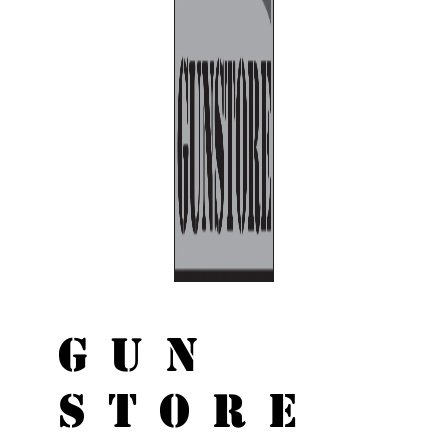
GUN
STORE