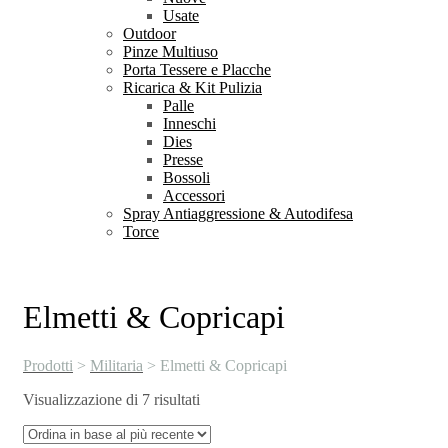
Usate
Outdoor
Pinze Multiuso
Porta Tessere e Placche
Ricarica & Kit Pulizia
Palle
Inneschi
Dies
Presse
Bossoli
Accessori
Spray Antiaggressione & Autodifesa
Torce
Elmetti & Copricapi
Prodotti
>
Militaria
>
Elmetti & Copricapi
Ordina
Visualizzazione di 7 risultati
in
base