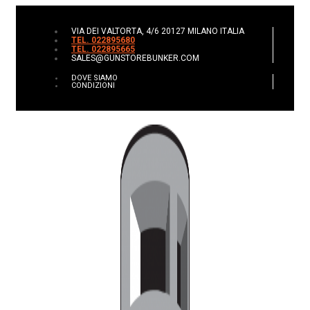
VIA DEI VALTORTA, 4/6 20127 MILANO ITALIA
TEL. 022895680
TEL. 022895665
SALES@GUNSTOREBUNKER.COM
DOVE SIAMO
CONDIZIONI