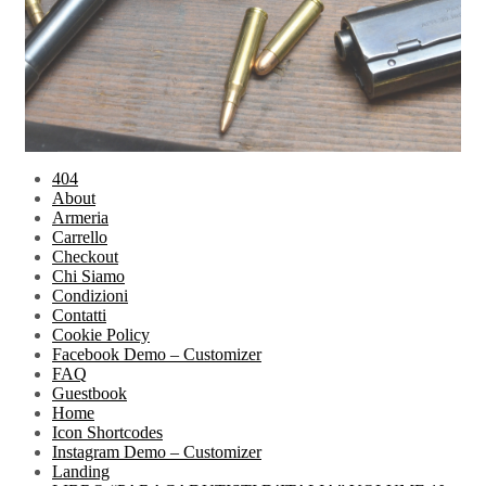
404
About
Armeria
Carrello
Checkout
Chi Siamo
Condizioni
Contatti
Cookie Policy
Facebook Demo – Customizer
FAQ
Guestbook
Home
Icon Shortcodes
Instagram Demo – Customizer
Landing