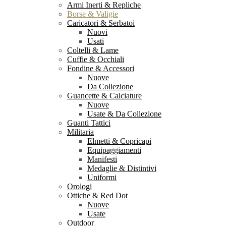
Armi Inerti & Repliche
Borse & Valigie
Caricatori & Serbatoi
Nuovi
Usati
Coltelli & Lame
Cuffie & Occhiali
Fondine & Accessori
Nuove
Da Collezione
Guancette & Calciature
Nuove
Usate & Da Collezione
Guanti Tattici
Militaria
Elmetti & Copricapi
Equipaggiamenti
Manifesti
Medaglie & Distintivi
Uniformi
Orologi
Ottiche & Red Dot
Nuove
Usate
Outdoor