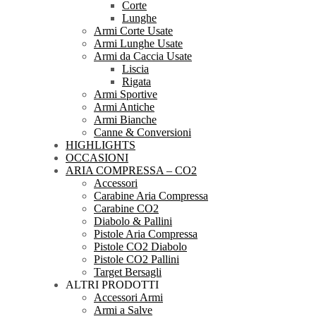
Corte
Lunghe
Armi Corte Usate
Armi Lunghe Usate
Armi da Caccia Usate
Liscia
Rigata
Armi Sportive
Armi Antiche
Armi Bianche
Canne & Conversioni
HIGHLIGHTS
OCCASIONI
ARIA COMPRESSA – CO2
Accessori
Carabine Aria Compressa
Carabine CO2
Diabolo & Pallini
Pistole Aria Compressa
Pistole CO2 Diabolo
Pistole CO2 Pallini
Target Bersagli
ALTRI PRODOTTI
Accessori Armi
Armi a Salve