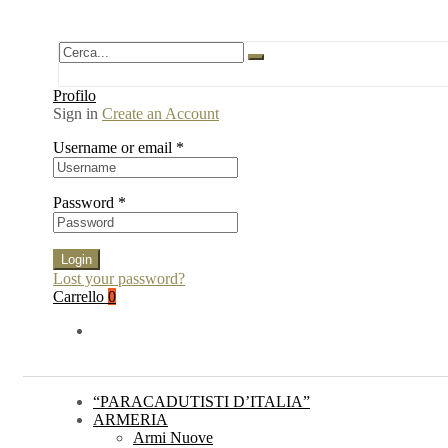
Profilo
Sign in
Create an Account
Username or email
*
Password
*
Login
Lost your password?
Carrello
0
“PARACADUTISTI D’ITALIA”
ARMERIA
Armi Nuove