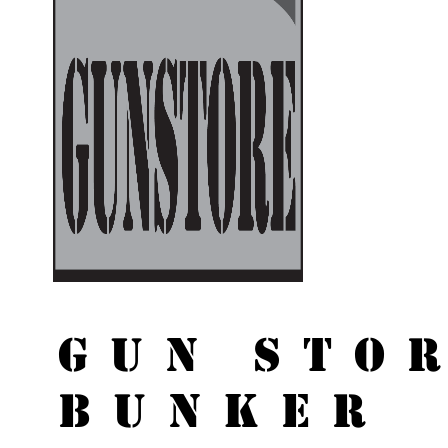
GUN STO
BUNKER