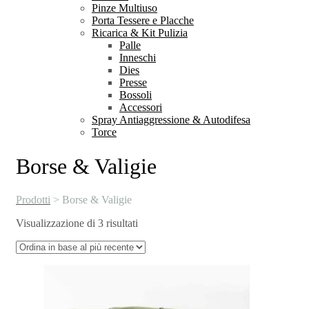
Pinze Multiuso
Porta Tessere e Placche
Ricarica & Kit Pulizia
Palle
Inneschi
Dies
Presse
Bossoli
Accessori
Spray Antiaggressione & Autodifesa
Torce
Borse & Valigie
Prodotti
>
Borse & Valigie
Ordina
Visualizzazione di 3 risultati
in
base
al
più
recente