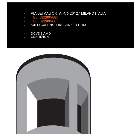
VIA DEI VALTORTA, 4/6 20127 MILANO ITALIA
TEL. 022895680
TEL. 022895665
SALES@GUNSTOREBUNKER.COM
DOVE SIAMO
CONDIZIONI