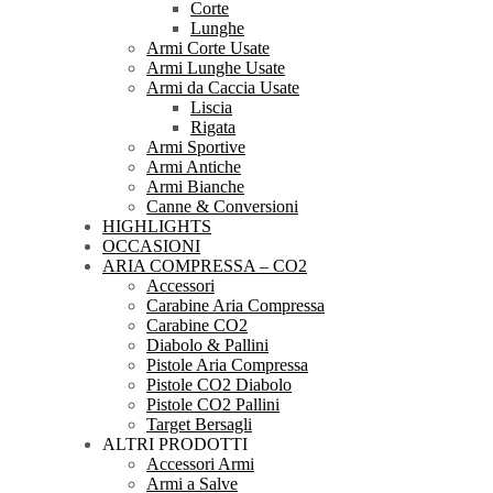
Corte
Lunghe
Armi Corte Usate
Armi Lunghe Usate
Armi da Caccia Usate
Liscia
Rigata
Armi Sportive
Armi Antiche
Armi Bianche
Canne & Conversioni
HIGHLIGHTS
OCCASIONI
ARIA COMPRESSA – CO2
Accessori
Carabine Aria Compressa
Carabine CO2
Diabolo & Pallini
Pistole Aria Compressa
Pistole CO2 Diabolo
Pistole CO2 Pallini
Target Bersagli
ALTRI PRODOTTI
Accessori Armi
Armi a Salve