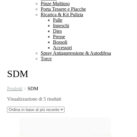
Pinze Multiuso
Porta Tessere e Placche
Ricarica & Kit Pulizia
Palle
Inneschi
Dies
Presse
Bossoli
Accessori
Spray Antiaggressione & Autodifesa
Torce
SDM
Prodotti
>
SDM
Ordina
Visualizzazione di 5 risultati
in
base
al
più
recente