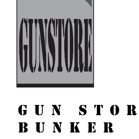
GUN STO
BUNKER