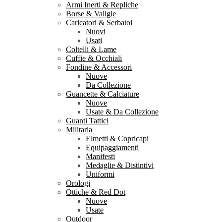
Armi Inerti & Repliche
Borse & Valigie
Caricatori & Serbatoi
Nuovi
Usati
Coltelli & Lame
Cuffie & Occhiali
Fondine & Accessori
Nuove
Da Collezione
Guancette & Calciature
Nuove
Usate & Da Collezione
Guanti Tattici
Militaria
Elmetti & Copricapi
Equipaggiamenti
Manifesti
Medaglie & Distintivi
Uniformi
Orologi
Ottiche & Red Dot
Nuove
Usate
Outdoor