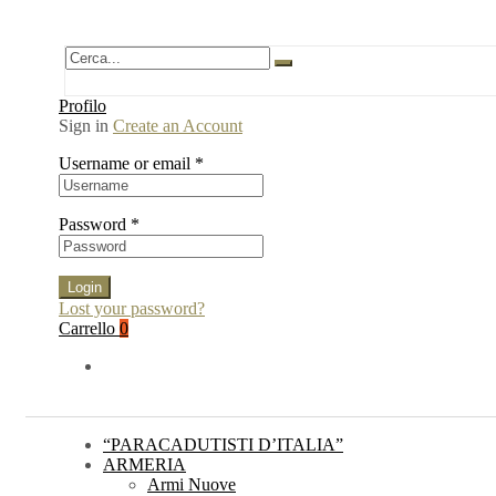
Profilo
Sign in
Create an Account
Username or email
*
Password
*
Login
Lost your password?
Carrello
0
“PARACADUTISTI D’ITALIA”
ARMERIA
Armi Nuove