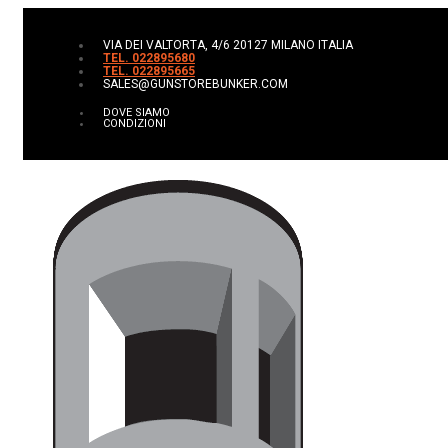
VIA DEI VALTORTA, 4/6 20127 MILANO ITALIA
TEL. 022895680
TEL. 022895665
SALES@GUNSTOREBUNKER.COM
DOVE SIAMO
CONDIZIONI