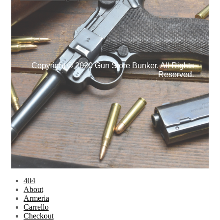
Copyright © 2020 Gun Store Bunker. All Rights
Reserved.
404
About
Armeria
Carrello
Checkout