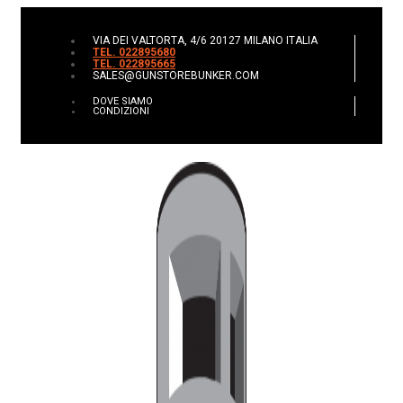
VIA DEI VALTORTA, 4/6 20127 MILANO ITALIA
TEL. 022895680
TEL. 022895665
SALES@GUNSTOREBUNKER.COM
DOVE SIAMO
CONDIZIONI