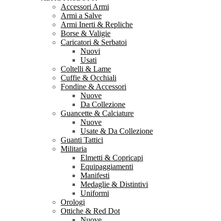
Accessori Armi
Armi a Salve
Armi Inerti & Repliche
Borse & Valigie
Caricatori & Serbatoi
Nuovi
Usati
Coltelli & Lame
Cuffie & Occhiali
Fondine & Accessori
Nuove
Da Collezione
Guancette & Calciature
Nuove
Usate & Da Collezione
Guanti Tattici
Militaria
Elmetti & Copricapi
Equipaggiamenti
Manifesti
Medaglie & Distintivi
Uniformi
Orologi
Ottiche & Red Dot
Nuove