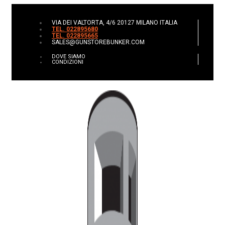
VIA DEI VALTORTA, 4/6 20127 MILANO ITALIA
TEL. 022895680
TEL. 022895665
SALES@GUNSTOREBUNKER.COM
DOVE SIAMO
CONDIZIONI