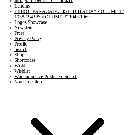
Instagram Demo – Customizer
Landing
LIBRO “PARACADUTISTI D’ITALIA” VOLUME 1°
1938-1943 & VOLUME 2° 1943-1969
Logos Showcase
Newsletter
Press
Privacy Policy
Profilo
Search
Shop
Shortcodes
Wishlist
Wishlist
Woocommerce Predictive Search
Your Location