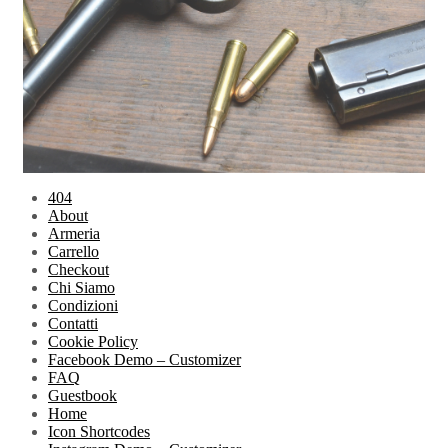
404
About
Armeria
Carrello
Checkout
Chi Siamo
Condizioni
Contatti
Cookie Policy
Facebook Demo – Customizer
FAQ
Guestbook
Home
Icon Shortcodes