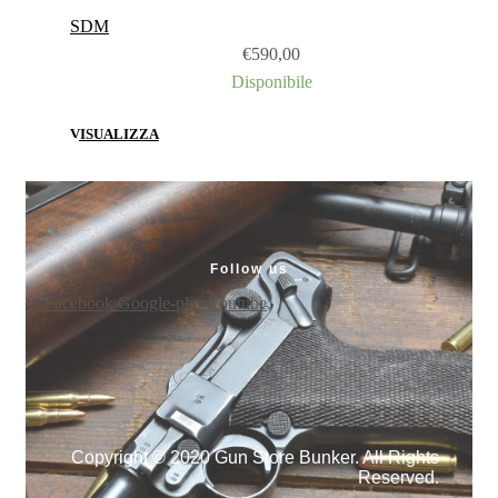
SDM
€
590,00
Disponibile
VISUALIZZA
Follow us
Facebook
Google-plus
Youtube
Copyright © 2020 Gun Store Bunker. All Rights
Reserved.