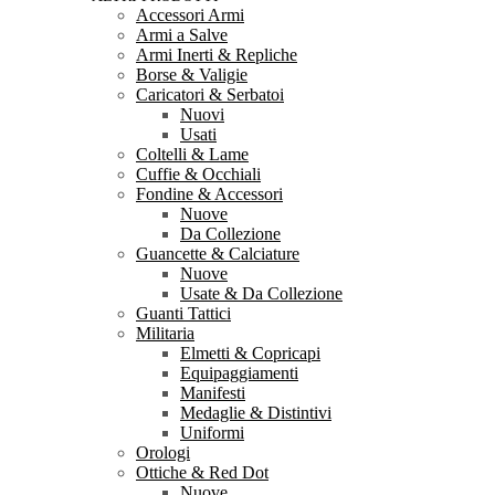
Accessori Armi
Armi a Salve
Armi Inerti & Repliche
Borse & Valigie
Caricatori & Serbatoi
Nuovi
Usati
Coltelli & Lame
Cuffie & Occhiali
Fondine & Accessori
Nuove
Da Collezione
Guancette & Calciature
Nuove
Usate & Da Collezione
Guanti Tattici
Militaria
Elmetti & Copricapi
Equipaggiamenti
Manifesti
Medaglie & Distintivi
Uniformi
Orologi
Ottiche & Red Dot
Nuove