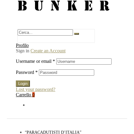
BUNKER
Profilo
Sign in
Create an Account
Username or email
*
Password
*
Login
Lost your password?
Carrello
0
“PARACADUTISTI D’ITALIA”