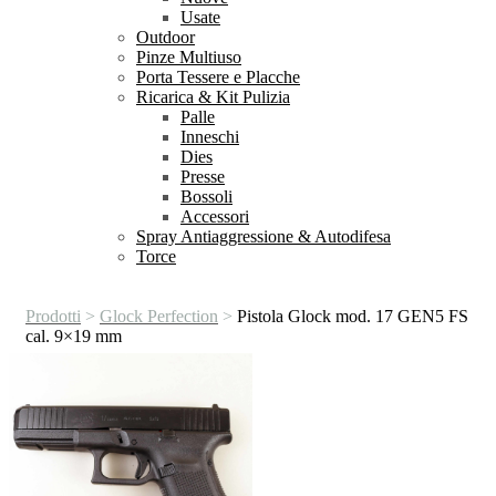
Usate
Outdoor
Pinze Multiuso
Porta Tessere e Placche
Ricarica & Kit Pulizia
Palle
Inneschi
Dies
Presse
Bossoli
Accessori
Spray Antiaggressione & Autodifesa
Torce
Prodotti
>
Glock Perfection
>
Pistola Glock mod. 17 GEN5 FS
cal. 9×19 mm