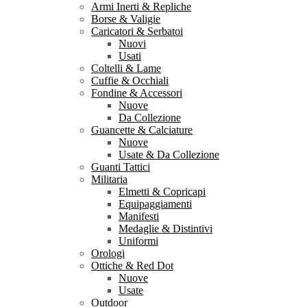
Armi Inerti & Repliche
Borse & Valigie
Caricatori & Serbatoi
Nuovi
Usati
Coltelli & Lame
Cuffie & Occhiali
Fondine & Accessori
Nuove
Da Collezione
Guancette & Calciature
Nuove
Usate & Da Collezione
Guanti Tattici
Militaria
Elmetti & Copricapi
Equipaggiamenti
Manifesti
Medaglie & Distintivi
Uniformi
Orologi
Ottiche & Red Dot
Nuove
Usate
Outdoor