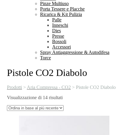
Pinze Multiuso
Porta Tessere e Placche
Ricarica & Kit Pulizia
Palle
Inneschi
Dies
Presse
Bossoli
Accessori
Spray Antiaggressione & Autodifesa
Torce
Pistole CO2 Diabolo
Prodotti
>
Aria Compressa - CO2
>
Pistole CO2 Diabolo
Ordina
Visualizzazione di 14 risultati
in
base
al
più
recente