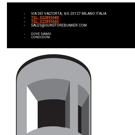
VIA DEI VALTORTA, 4/6 20127 MILANO ITALIA
TEL. 022895680
TEL. 022895665
SALES@GUNSTOREBUNKER.COM
DOVE SIAMO
CONDIZIONI