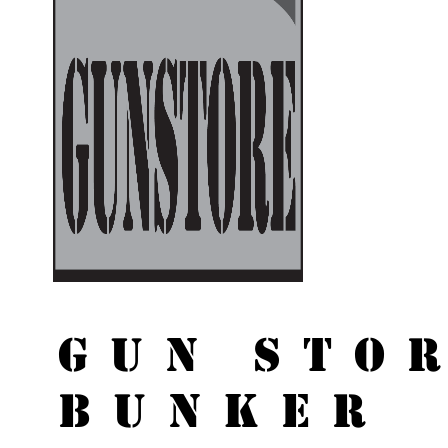
GUN STO
BUNKER