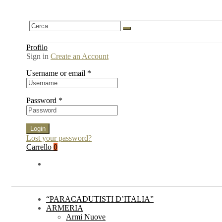
Profilo
Sign in
Create an Account
Username or email
*
Password
*
Login
Lost your password?
Carrello
0
“PARACADUTISTI D’ITALIA”
ARMERIA
Armi Nuove