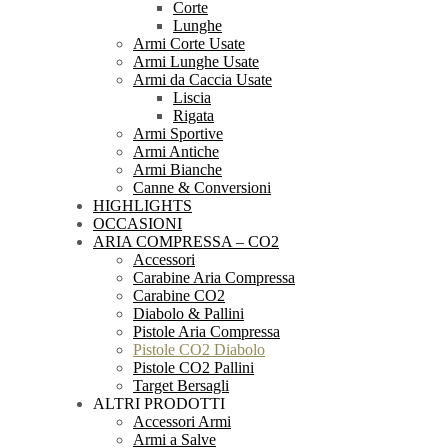
Corte
Lunghe
Armi Corte Usate
Armi Lunghe Usate
Armi da Caccia Usate
Liscia
Rigata
Armi Sportive
Armi Antiche
Armi Bianche
Canne & Conversioni
HIGHLIGHTS
OCCASIONI
ARIA COMPRESSA – CO2
Accessori
Carabine Aria Compressa
Carabine CO2
Diabolo & Pallini
Pistole Aria Compressa
Pistole CO2 Diabolo
Pistole CO2 Pallini
Target Bersagli
ALTRI PRODOTTI
Accessori Armi
Armi a Salve