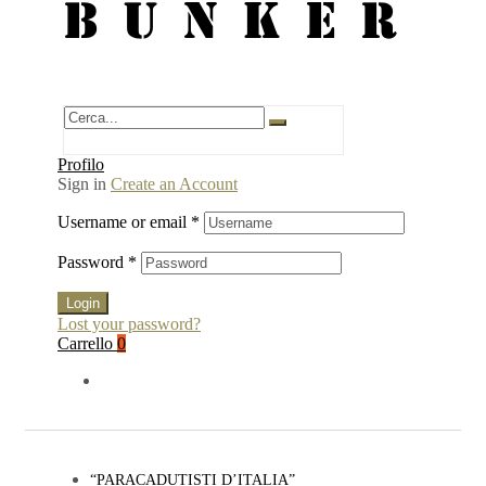
BUNKER
Profilo
Sign in
Create an Account
Username or email
*
Password
*
Login
Lost your password?
Carrello
0
“PARACADUTISTI D’ITALIA”