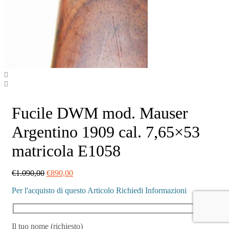
Fucile DWM mod. Mauser
Argentino 1909 cal. 7,65×53
matricola E1058
Il
Il
€
1.090,00
€
890,00
prezzo
prezzo
Per l'acquisto di questo Articolo Richiedi Informazioni
originale
attuale
era:
è:
€1.090,00.
€890,00.
Il tuo nome (richiesto)