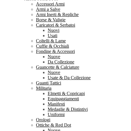
Accessori Armi
Armi a Salve
Armi Inerti & Repliche
Borse & Valigie
Caricatori & Serbatoi
Nuovi
Usati
Coltelli & Lame
Cuffie & Occhiali
Fondine & Accessori
Nuove
Da Collezione
Guancette & Calciature
Nuove
Usate & Da Collezione
Guanti Tattici
Militaria
Elmetti & Copricapi
Equipaggiamenti
Manifesti
Medaglie & Distintivi
Uniformi
Orologi
Ottiche & Red Dot
Nuove