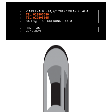
VIA DEI VALTORTA, 4/6 20127 MILANO ITALIA
TEL. 022895680
TEL. 022895665
SALES@GUNSTOREBUNKER.COM
DOVE SIAMO
CONDIZIONI