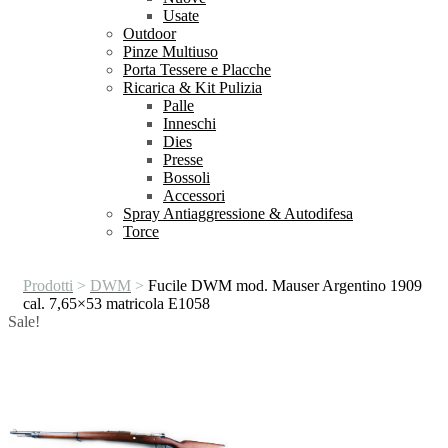
Usate
Outdoor
Pinze Multiuso
Porta Tessere e Placche
Ricarica & Kit Pulizia
Palle
Inneschi
Dies
Presse
Bossoli
Accessori
Spray Antiaggressione & Autodifesa
Torce
Prodotti
>
DWM
>
Fucile DWM mod. Mauser Argentino 1909
cal. 7,65×53 matricola E1058
Sale!