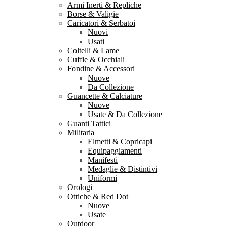
Armi Inerti & Repliche
Borse & Valigie
Caricatori & Serbatoi
Nuovi
Usati
Coltelli & Lame
Cuffie & Occhiali
Fondine & Accessori
Nuove
Da Collezione
Guancette & Calciature
Nuove
Usate & Da Collezione
Guanti Tattici
Militaria
Elmetti & Copricapi
Equipaggiamenti
Manifesti
Medaglie & Distintivi
Uniformi
Orologi
Ottiche & Red Dot
Nuove
Usate
Outdoor