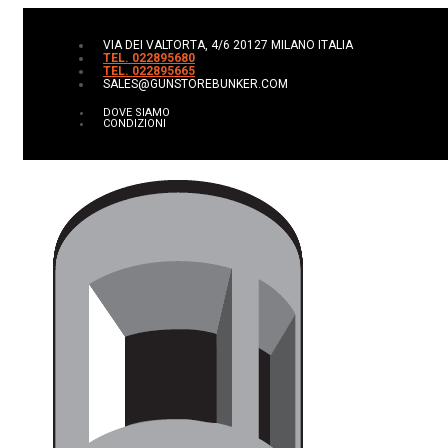
VIA DEI VALTORTA, 4/6 20127 MILANO ITALIA
TEL. 022895680
TEL. 022895665
SALES@GUNSTOREBUNKER.COM
DOVE SIAMO
CONDIZIONI