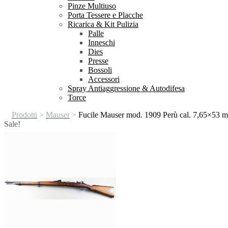
Pinze Multiuso
Porta Tessere e Placche
Ricarica & Kit Pulizia
Palle
Inneschi
Dies
Presse
Bossoli
Accessori
Spray Antiaggressione & Autodifesa
Torce
Prodotti
>
Mauser
>
Fucile Mauser mod. 1909 Perù cal. 7,65×53 m
Sale!