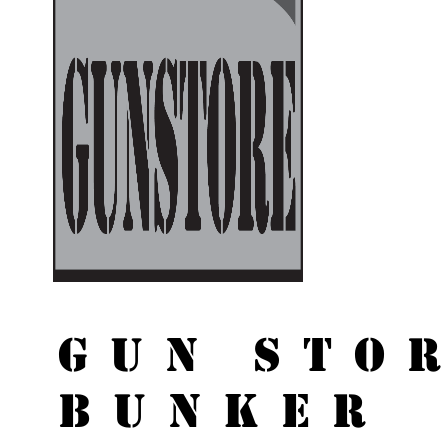
GUN STO
BUNKER