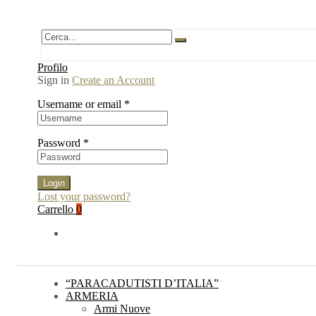
Profilo
Sign in
Create an Account
Username or email
*
Password
*
Login
Lost your password?
Carrello
0
“PARACADUTISTI D’ITALIA”
ARMERIA
Armi Nuove