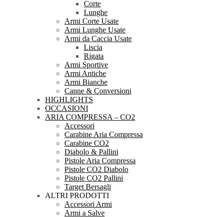
Corte
Lunghe
Armi Corte Usate
Armi Lunghe Usate
Armi da Caccia Usate
Liscia
Rigata
Armi Sportive
Armi Antiche
Armi Bianche
Canne & Conversioni
HIGHLIGHTS
OCCASIONI
ARIA COMPRESSA – CO2
Accessori
Carabine Aria Compressa
Carabine CO2
Diabolo & Pallini
Pistole Aria Compressa
Pistole CO2 Diabolo
Pistole CO2 Pallini
Target Bersagli
ALTRI PRODOTTI
Accessori Armi
Armi a Salve