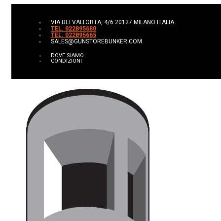
VIA DEI VALTORTA, 4/6 20127 MILANO ITALIA
TEL. 022895680
TEL. 022895665
SALES@GUNSTOREBUNKER.COM
DOVE SIAMO
CONDIZIONI