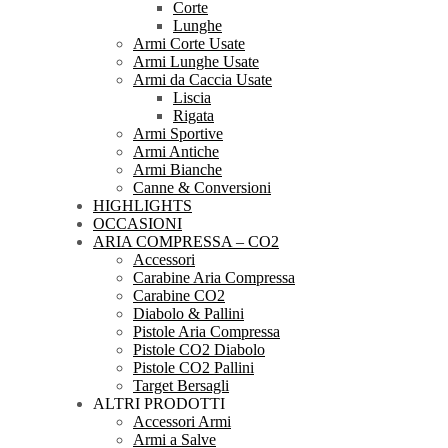
Corte
Lunghe
Armi Corte Usate
Armi Lunghe Usate
Armi da Caccia Usate
Liscia
Rigata
Armi Sportive
Armi Antiche
Armi Bianche
Canne & Conversioni
HIGHLIGHTS
OCCASIONI
ARIA COMPRESSA – CO2
Accessori
Carabine Aria Compressa
Carabine CO2
Diabolo & Pallini
Pistole Aria Compressa
Pistole CO2 Diabolo
Pistole CO2 Pallini
Target Bersagli
ALTRI PRODOTTI
Accessori Armi
Armi a Salve