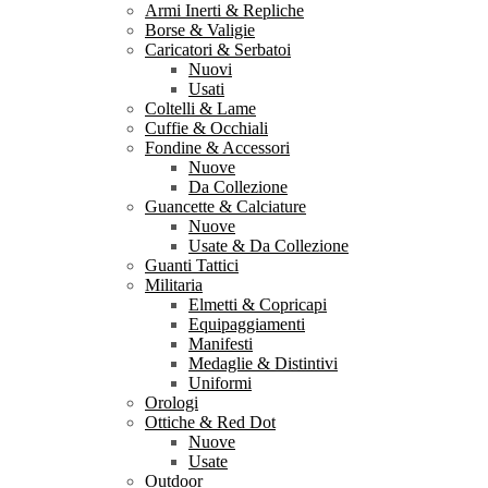
Armi Inerti & Repliche
Borse & Valigie
Caricatori & Serbatoi
Nuovi
Usati
Coltelli & Lame
Cuffie & Occhiali
Fondine & Accessori
Nuove
Da Collezione
Guancette & Calciature
Nuove
Usate & Da Collezione
Guanti Tattici
Militaria
Elmetti & Copricapi
Equipaggiamenti
Manifesti
Medaglie & Distintivi
Uniformi
Orologi
Ottiche & Red Dot
Nuove
Usate
Outdoor