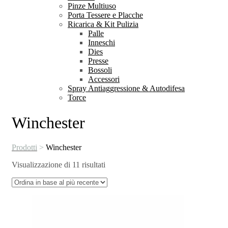
Pinze Multiuso
Porta Tessere e Placche
Ricarica & Kit Pulizia
Palle
Inneschi
Dies
Presse
Bossoli
Accessori
Spray Antiaggressione & Autodifesa
Torce
Winchester
Prodotti
>
Winchester
Ordina
Visualizzazione di 11 risultati
in
base
al
più
recente