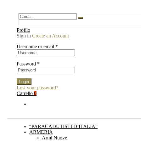
Profilo
Sign in
Create an Account
Username or email
*
Password
*
Login
Lost your password?
Carrello
0
“PARACADUTISTI D’ITALIA”
ARMERIA
Armi Nuove