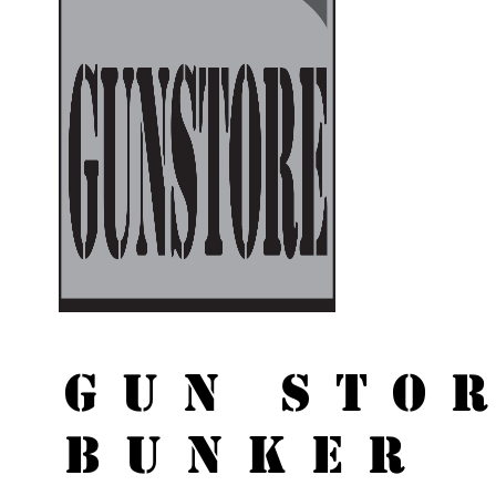
GUN STO
BUNKER