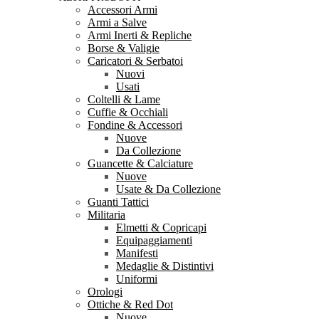
Accessori Armi
Armi a Salve
Armi Inerti & Repliche
Borse & Valigie
Caricatori & Serbatoi
Nuovi
Usati
Coltelli & Lame
Cuffie & Occhiali
Fondine & Accessori
Nuove
Da Collezione
Guancette & Calciature
Nuove
Usate & Da Collezione
Guanti Tattici
Militaria
Elmetti & Copricapi
Equipaggiamenti
Manifesti
Medaglie & Distintivi
Uniformi
Orologi
Ottiche & Red Dot
Nuove