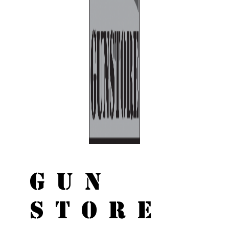
GUN
STORE