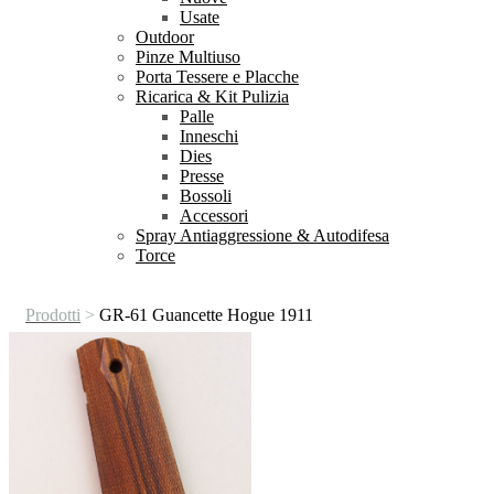
Usate
Outdoor
Pinze Multiuso
Porta Tessere e Placche
Ricarica & Kit Pulizia
Palle
Inneschi
Dies
Presse
Bossoli
Accessori
Spray Antiaggressione & Autodifesa
Torce
Prodotti
>
GR-61 Guancette Hogue 1911