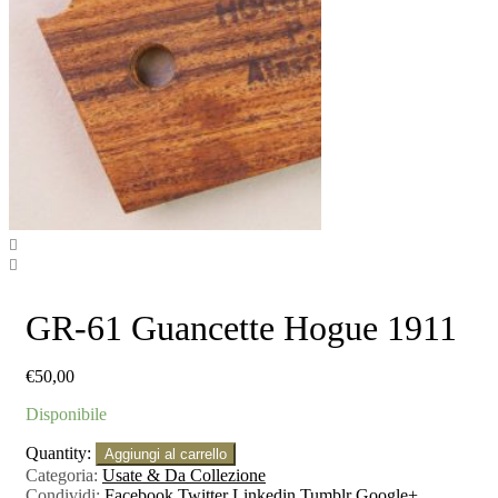
GR-61 Guancette Hogue 1911
€
50,00
Disponibile
Quantity:
Aggiungi al carrello
Categoria:
Usate & Da Collezione
Condividi:
Facebook
Twitter
Linkedin
Tumblr
Google+