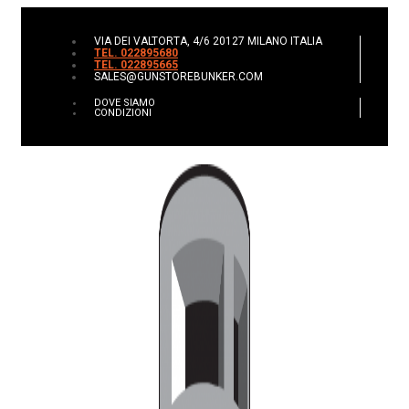
VIA DEI VALTORTA, 4/6 20127 MILANO ITALIA
TEL. 022895680
TEL. 022895665
SALES@GUNSTOREBUNKER.COM
DOVE SIAMO
CONDIZIONI