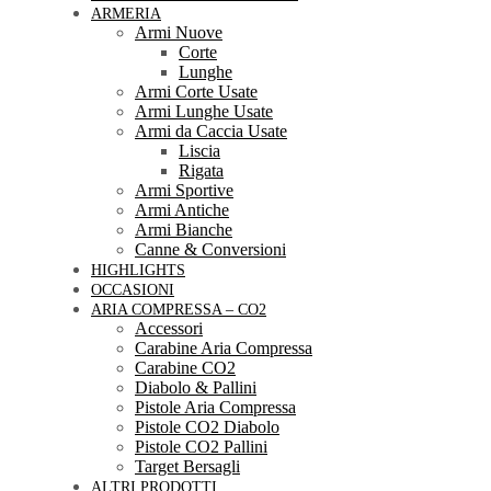
ARMERIA
Armi Nuove
Corte
Lunghe
Armi Corte Usate
Armi Lunghe Usate
Armi da Caccia Usate
Liscia
Rigata
Armi Sportive
Armi Antiche
Armi Bianche
Canne & Conversioni
HIGHLIGHTS
OCCASIONI
ARIA COMPRESSA – CO2
Accessori
Carabine Aria Compressa
Carabine CO2
Diabolo & Pallini
Pistole Aria Compressa
Pistole CO2 Diabolo
Pistole CO2 Pallini
Target Bersagli
ALTRI PRODOTTI