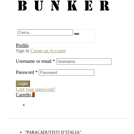
BUNKER
Profilo
Sign in
Create an Account
Username or email
*
Password
*
Login
Lost your password?
Carrello
0
“PARACADUTISTI D’ITALIA”