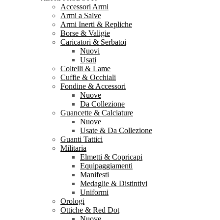
Accessori Armi
Armi a Salve
Armi Inerti & Repliche
Borse & Valigie
Caricatori & Serbatoi
Nuovi
Usati
Coltelli & Lame
Cuffie & Occhiali
Fondine & Accessori
Nuove
Da Collezione
Guancette & Calciature
Nuove
Usate & Da Collezione
Guanti Tattici
Militaria
Elmetti & Copricapi
Equipaggiamenti
Manifesti
Medaglie & Distintivi
Uniformi
Orologi
Ottiche & Red Dot
Nuove