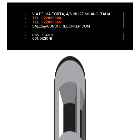
VIA DEI VALTORTA, 4/6 20127 MILANO ITALIA
TEL. 022895680
TEL. 022895665
SALES@GUNSTOREBUNKER.COM
DOVE SIAMO
CONDIZIONI