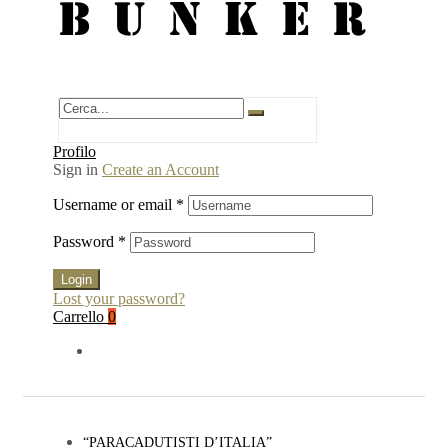
BUNKER
Profilo
Sign in
Create an Account
Username or email
*
Password
*
Login
Lost your password?
Carrello
0
“PARACADUTISTI D’ITALIA”