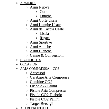
ARMERIA
Armi Nuove
Corte
Lunghe
Armi Corte Usate
Armi Lunghe Usate
Armi da Caccia Usate
Liscia
Rigata
Armi Sportive
Armi Antiche
Armi Bianche
Canne & Conversioni
HIGHLIGHTS
OCCASIONI
ARIA COMPRESSA – CO2
Accessori
Carabine Aria Compressa
Carabine CO2
Diabolo & Pallini
Pistole Aria Compressa
Pistole CO2 Diabolo
Pistole CO2 Pallini
Target Bersagli
ALTRI PRODOTTI