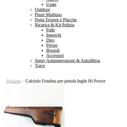
Usate
Outdoor
Pinze Multiuso
Porta Tessere e Placche
Ricarica & Kit Pulizia
Palle
Inneschi
Dies
Presse
Bossoli
Accessori
Spray Antiaggressione & Autodifesa
Torce
Prodotti
>
Calciolo Fondina per pistola Inglis Hi Power