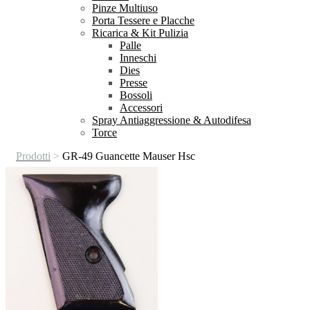
Pinze Multiuso
Porta Tessere e Placche
Ricarica & Kit Pulizia
Palle
Inneschi
Dies
Presse
Bossoli
Accessori
Spray Antiaggressione & Autodifesa
Torce
Prodotti
>
GR-49 Guancette Mauser Hsc