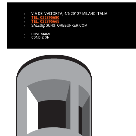
VIA DEI VALTORTA, 4/6 20127 MILANO ITALIA
TEL. 022895680
TEL. 022895665
SALES@GUNSTOREBUNKER.COM
DOVE SIAMO
CONDIZIONI