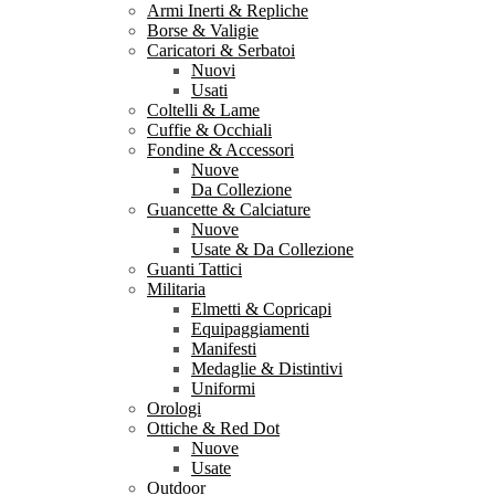
Armi Inerti & Repliche
Borse & Valigie
Caricatori & Serbatoi
Nuovi
Usati
Coltelli & Lame
Cuffie & Occhiali
Fondine & Accessori
Nuove
Da Collezione
Guancette & Calciature
Nuove
Usate & Da Collezione
Guanti Tattici
Militaria
Elmetti & Copricapi
Equipaggiamenti
Manifesti
Medaglie & Distintivi
Uniformi
Orologi
Ottiche & Red Dot
Nuove
Usate
Outdoor