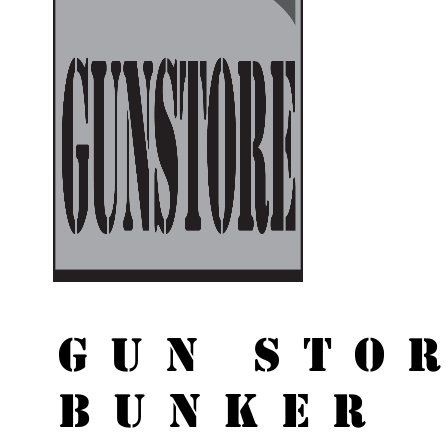
GUN STO
BUNKER