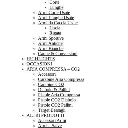
Corte
Lunghe
Armi Corte Usate
Armi Lunghe Usate
Armi da Caccia Usate
Liscia
Rigata
Armi Sportive
Armi Antiche
Armi Bianche
Canne & Conversioni
HIGHLIGHTS
OCCASIONI
ARIA COMPRESSA – CO2
Accessori
Carabine Aria Compressa
Carabine CO2
Diabolo & Pallini
Pistole Aria Compressa
Pistole CO2 Diabolo
Pistole CO2 Pallini
Target Bersagli
ALTRI PRODOTTI
Accessori Armi
Armi a Salve