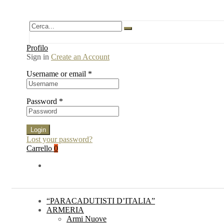
Profilo
Sign in
Create an Account
Username or email
*
Password
*
Login
Lost your password?
Carrello
0
“PARACADUTISTI D’ITALIA”
ARMERIA
Armi Nuove