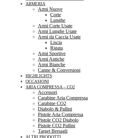
ARMERIA
Armi Nuove
Corte
Lunghe
Armi Corte Usate
Armi Lunghe Usate
Armi da Caccia Usate
Liscia
Rigata
Armi Sportive
Armi Antiche
Armi Bianche
Canne & Conversioni
HIGHLIGHTS
OCCASIONI
ARIA COMPRESSA – CO2
Accessori
Carabine Aria Compressa
Carabine CO2
Diabolo & Pallini
Pistole Aria Compressa
Pistole CO2 Diabolo
Pistole CO2 Pallini
Target Bersagli
ALTRI PRODOTTI