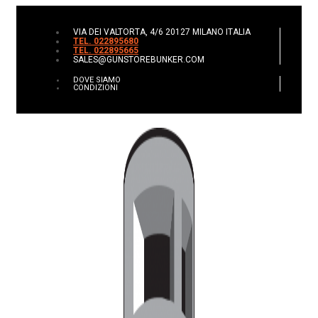
VIA DEI VALTORTA, 4/6 20127 MILANO ITALIA
TEL. 022895680
TEL. 022895665
SALES@GUNSTOREBUNKER.COM
DOVE SIAMO
CONDIZIONI