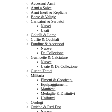
Accessori Armi
Armi a Salve
Armi Inerti & Repliche
Borse & Valigie
Caricatori & Serbatoi
Nuovi
Usati
Coltelli & Lame
Cuffie & Occhiali
Fondine & Accessori
Nuove
Da Collezione
Guancette & Calciature
Nuove
Usate & Da Collezione
Guanti Tattici
Militaria
Elmetti & Copricapi
Equipaggiamenti
Manifesti
Medaglie & Distintivi
Uniformi
Orologi
Ottiche & Red Dot
Nuove