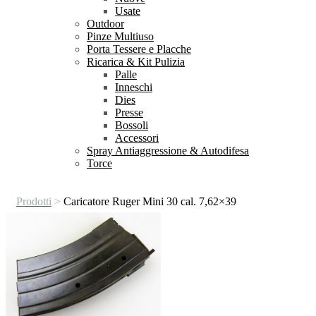
Usate
Outdoor
Pinze Multiuso
Porta Tessere e Placche
Ricarica & Kit Pulizia
Palle
Inneschi
Dies
Presse
Bossoli
Accessori
Spray Antiaggressione & Autodifesa
Torce
Prodotti
>
Caricatore Ruger Mini 30 cal. 7,62×39