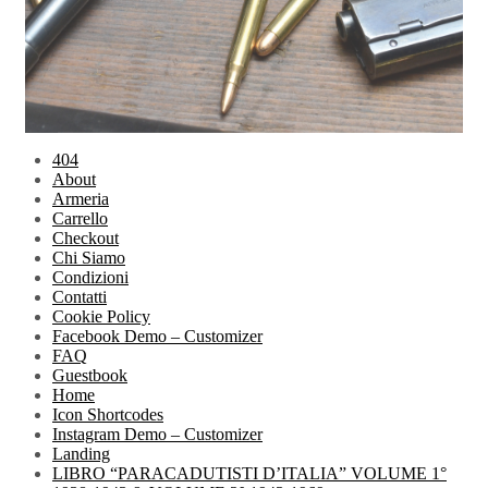
404
About
Armeria
Carrello
Checkout
Chi Siamo
Condizioni
Contatti
Cookie Policy
Facebook Demo – Customizer
FAQ
Guestbook
Home
Icon Shortcodes
Instagram Demo – Customizer
Landing
LIBRO “PARACADUTISTI D’ITALIA” VOLUME 1°