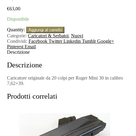
€
63,00
Disponibile
Quantity:
Aggiungi al carrello
Categorie:
Caricatori & Serbatoi
,
Nuovi
Condividi:
Facebook
Twitter
Linkedin
Tumblr
Google+
Pinterest
Email
Descrizione
Descrizione
Caricatore originale da 20 colpi per Ruger Mini 30 in calibro
7,62×39.
Prodotti correlati