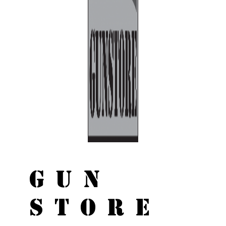
GUN
STORE