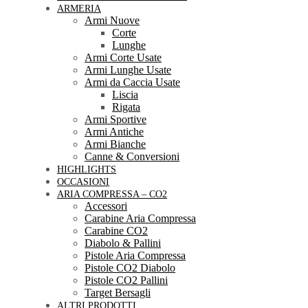
ARMERIA
Armi Nuove
Corte
Lunghe
Armi Corte Usate
Armi Lunghe Usate
Armi da Caccia Usate
Liscia
Rigata
Armi Sportive
Armi Antiche
Armi Bianche
Canne & Conversioni
HIGHLIGHTS
OCCASIONI
ARIA COMPRESSA – CO2
Accessori
Carabine Aria Compressa
Carabine CO2
Diabolo & Pallini
Pistole Aria Compressa
Pistole CO2 Diabolo
Pistole CO2 Pallini
Target Bersagli
ALTRI PRODOTTI