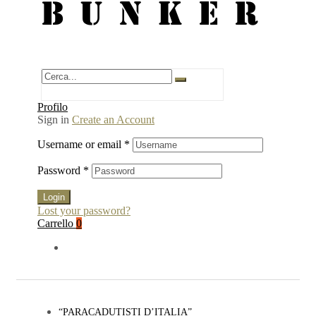
BUNKER
Profilo
Sign in
Create an Account
Username or email
*
Password
*
Login
Lost your password?
Carrello
0
“PARACADUTISTI D’ITALIA”