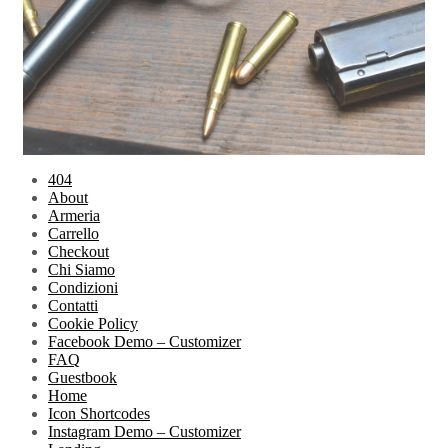
404
About
Armeria
Carrello
Checkout
Chi Siamo
Condizioni
Contatti
Cookie Policy
Facebook Demo – Customizer
FAQ
Guestbook
Home
Icon Shortcodes
Instagram Demo – Customizer