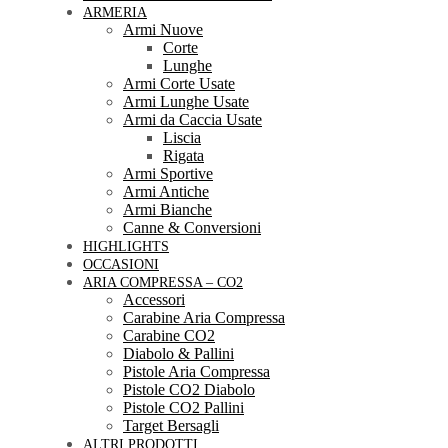
ARMERIA
Armi Nuove
Corte
Lunghe
Armi Corte Usate
Armi Lunghe Usate
Armi da Caccia Usate
Liscia
Rigata
Armi Sportive
Armi Antiche
Armi Bianche
Canne & Conversioni
HIGHLIGHTS
OCCASIONI
ARIA COMPRESSA – CO2
Accessori
Carabine Aria Compressa
Carabine CO2
Diabolo & Pallini
Pistole Aria Compressa
Pistole CO2 Diabolo
Pistole CO2 Pallini
Target Bersagli
ALTRI PRODOTTI