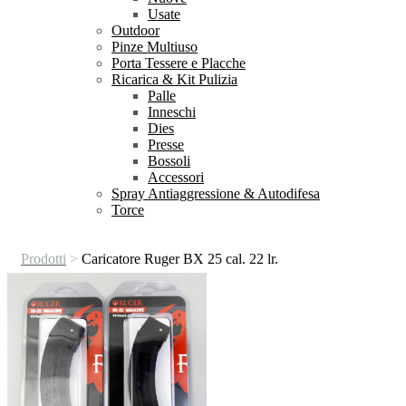
Usate
Outdoor
Pinze Multiuso
Porta Tessere e Placche
Ricarica & Kit Pulizia
Palle
Inneschi
Dies
Presse
Bossoli
Accessori
Spray Antiaggressione & Autodifesa
Torce
Prodotti
>
Caricatore Ruger BX 25 cal. 22 lr.