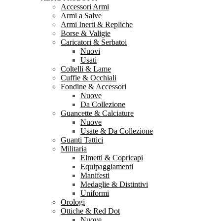
Accessori Armi
Armi a Salve
Armi Inerti & Repliche
Borse & Valigie
Caricatori & Serbatoi
Nuovi
Usati
Coltelli & Lame
Cuffie & Occhiali
Fondine & Accessori
Nuove
Da Collezione
Guancette & Calciature
Nuove
Usate & Da Collezione
Guanti Tattici
Militaria
Elmetti & Copricapi
Equipaggiamenti
Manifesti
Medaglie & Distintivi
Uniformi
Orologi
Ottiche & Red Dot
Nuove