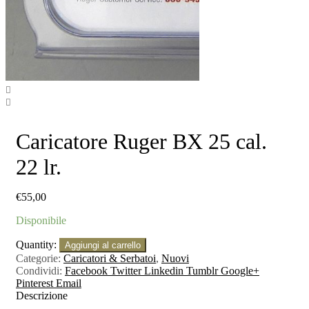
Caricatore Ruger BX 25 cal.
22 lr.
€
55,00
Disponibile
Quantity:
Aggiungi al carrello
Categorie:
Caricatori & Serbatoi
,
Nuovi
Condividi:
Facebook
Twitter
Linkedin
Tumblr
Google+
Pinterest
Email
Descrizione