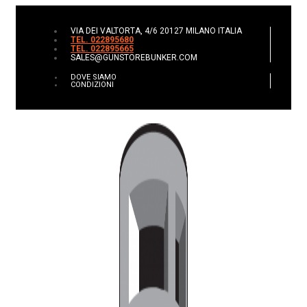
VIA DEI VALTORTA, 4/6 20127 MILANO ITALIA
TEL. 022895680
TEL. 022895665
SALES@GUNSTOREBUNKER.COM
DOVE SIAMO
CONDIZIONI