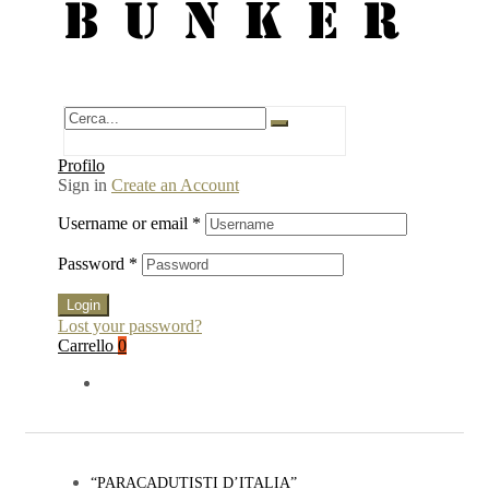
BUNKER
Profilo
Sign in
Create an Account
Username or email
*
Password
*
Login
Lost your password?
Carrello
0
“PARACADUTISTI D’ITALIA”