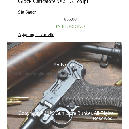
Glock Caricatore 9×21 33 colpi
Sig Sauer
€
55,00
IN RIORDINO
Aggiungi al carrello
Follow us
Facebook
Google-plus
Youtube
Copyright © 2020 Gun Store Bunker. All Rights
Reserved.