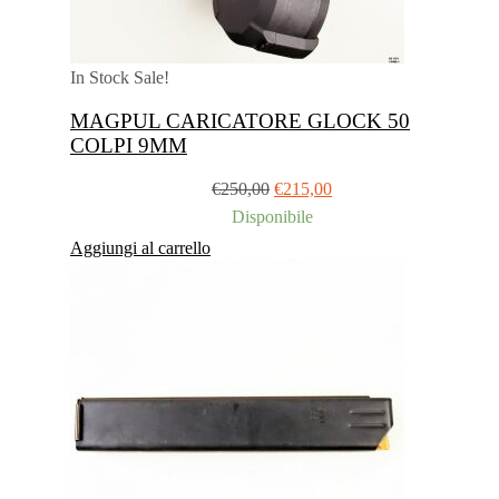
In Stock
Sale!
MAGPUL CARICATORE GLOCK 50
COLPI 9MM
Il
Il
€
250,00
€
215,00
prezzo
prezzo
Disponibile
originale
attuale
Aggiungi al carrello
era:
è:
€250,00.
€215,00.