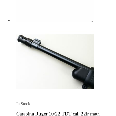
In Stock
Carabina Ruger 10/22 TDT cal. 22lr matr.