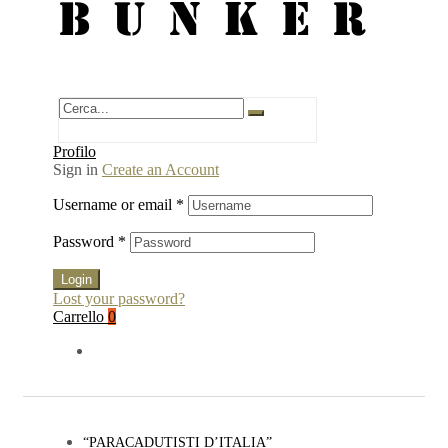
BUNKER
Profilo
Sign in
Create an Account
Username or email
*
Password
*
Login
Lost your password?
Carrello
0
“PARACADUTISTI D’ITALIA”