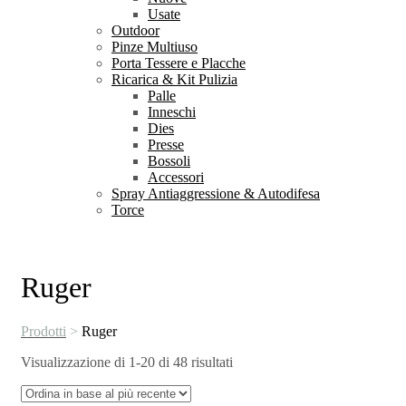
Usate
Outdoor
Pinze Multiuso
Porta Tessere e Placche
Ricarica & Kit Pulizia
Palle
Inneschi
Dies
Presse
Bossoli
Accessori
Spray Antiaggressione & Autodifesa
Torce
Ruger
Prodotti
>
Ruger
Ordina
Visualizzazione di 1-20 di 48 risultati
in
base