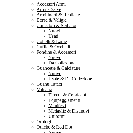
Accessori Armi
Armi a Salve
Armi Inerti & Repliche
Borse & Valigie
Caricatori & Serbatoi
Nuovi
Usati
Coltelli & Lame
Cuffie & Occhiali
Fondine & Accessori
Nuove
Da Collezione
Guancette & Calciature
Nuove
Usate & Da Collezione
Guanti Tattici
Militaria
Elmetti & Copricapi
Equipaggiamenti
Manifesti
Medaglie & Distintivi
Uniformi
Orologi
Ottiche & Red Dot
Nuove