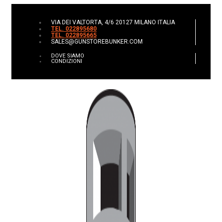
VIA DEI VALTORTA, 4/6 20127 MILANO ITALIA
TEL. 022895680
TEL. 022895665
SALES@GUNSTOREBUNKER.COM
DOVE SIAMO
CONDIZIONI