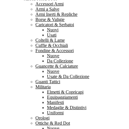
Accessori Armi
Armi a Salve
Armi Inerti & Repliche
Borse & Valigie
Caricatori & Serbatoi
Nuovi
Usati
Coltelli & Lame
Cuffie & Occhiali
Fondine & Accessori
Nuove
Da Collezione
Guancette & Calciature
Nuove
Usate & Da Collezione
Guanti Tattici
Militaria
Elmetti & Copricapi
Equipaggiamenti
Manifesti
Medaglie & Distintivi
Uniformi
Orologi
Ottiche & Red Dot
Nuove