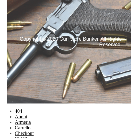
Copyright © 2020 Gun Store Bunker. All Rights
Reserved.
404
About
Armeria
Carrello
Checkout