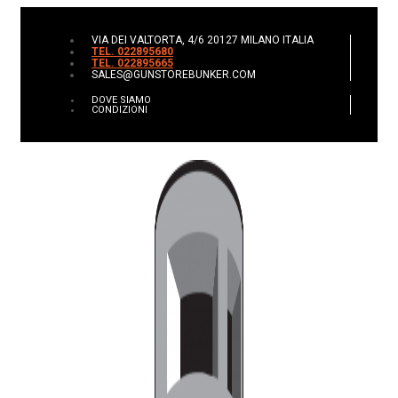
VIA DEI VALTORTA, 4/6 20127 MILANO ITALIA
TEL. 022895680
TEL. 022895665
SALES@GUNSTOREBUNKER.COM
DOVE SIAMO
CONDIZIONI