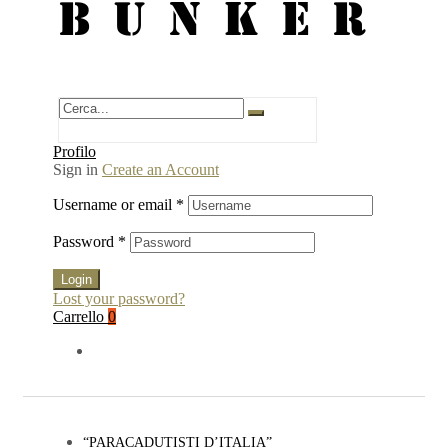
BUNKER
Profilo
Sign in
Create an Account
Username or email
*
Password
*
Login
Lost your password?
Carrello
0
“PARACADUTISTI D’ITALIA”