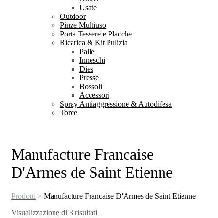
Usate
Outdoor
Pinze Multiuso
Porta Tessere e Placche
Ricarica & Kit Pulizia
Palle
Inneschi
Dies
Presse
Bossoli
Accessori
Spray Antiaggressione & Autodifesa
Torce
Manufacture Francaise
D'Armes de Saint Etienne
Prodotti
>
Manufacture Francaise D'Armes de Saint Etienne
Ordina
Visualizzazione di 3 risultati