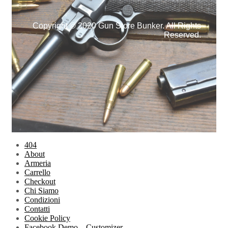
Copyright © 2020 Gun Store Bunker. All Rights
Reserved.
404
About
Armeria
Carrello
Checkout
Chi Siamo
Condizioni
Contatti
Cookie Policy
Facebook Demo – Customizer