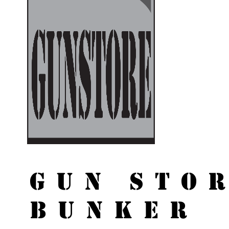
GUN STO
BUNKER