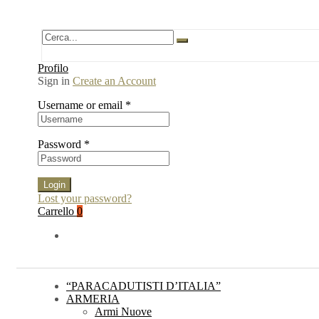
Profilo
Sign in
Create an Account
Username or email
*
Password
*
Login
Lost your password?
Carrello
0
“PARACADUTISTI D’ITALIA”
ARMERIA
Armi Nuove