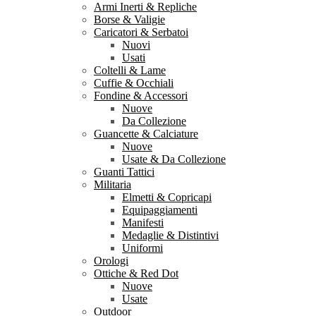
Armi Inerti & Repliche
Borse & Valigie
Caricatori & Serbatoi
Nuovi
Usati
Coltelli & Lame
Cuffie & Occhiali
Fondine & Accessori
Nuove
Da Collezione
Guancette & Calciature
Nuove
Usate & Da Collezione
Guanti Tattici
Militaria
Elmetti & Copricapi
Equipaggiamenti
Manifesti
Medaglie & Distintivi
Uniformi
Orologi
Ottiche & Red Dot
Nuove
Usate
Outdoor