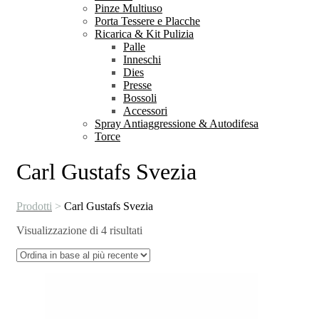
Pinze Multiuso
Porta Tessere e Placche
Ricarica & Kit Pulizia
Palle
Inneschi
Dies
Presse
Bossoli
Accessori
Spray Antiaggressione & Autodifesa
Torce
Carl Gustafs Svezia
Prodotti
>
Carl Gustafs Svezia
Ordina
Visualizzazione di 4 risultati
in
base
al
più
recente