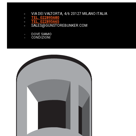
VIA DEI VALTORTA, 4/6 20127 MILANO ITALIA
TEL. 022895680
TEL. 022895665
SALES@GUNSTOREBUNKER.COM
DOVE SIAMO
CONDIZIONI