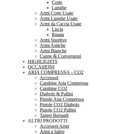
Corte
Lunghe
Armi Corte Usate
Armi Lunghe Usate
Armi da Caccia Usate
Liscia
Rigata
Armi Sportive
Armi Antiche
Armi Bianche
Canne & Conversioni
HIGHLIGHTS
OCCASIONI
ARIA COMPRESSA – CO2
Accessori
Carabine Aria Compressa
Carabine CO2
Diabolo & Pallini
Pistole Aria Compressa
Pistole CO2 Diabolo
Pistole CO2 Pallini
Target Bersagli
ALTRI PRODOTTI
Accessori Armi
Armi a Salve