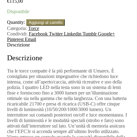
€
115,00
Disponibile
Quantity:
Aggiungi al carrello
Categoria:
Torce
Condividi:
Facebook
Twitter
Linkedin
Tumblr
Google+
Pinterest
Email
Descrizione
Descrizione
Tra le torce compatte è la più performante di Umarex. È
consigliata per situazioni impegnative che richiedono luce
intensa, come all’aperto/caccia, attività ricreative e uso della
polizia. I quattro LED nella testa sono in un sistema di lenti
fisse e forniscono fino a 3000 lumen per un’illuminazione
ottimale sia nella gamma che nella larghezza. Con una batteria
ricaricabile 21700 e presa di ricarica (USB-C) offre cinque
livelli di luminosità (10/50/200/1000/3000 lumen). Un
interruttore sui comandi posteriori on/off e luce momentanea. I
livelli di luminosità e le modalità speciali (strobo e faro) sono
attivati dall’interruttore sul lato. Un’unità di memoria assicura
che l’EFC3r si accenda sempre all’ultimo livello utilizzato.
Viene emesso un segnale quando la capacità disponibile della