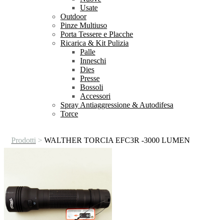
Usate
Outdoor
Pinze Multiuso
Porta Tessere e Placche
Ricarica & Kit Pulizia
Palle
Inneschi
Dies
Presse
Bossoli
Accessori
Spray Antiaggressione & Autodifesa
Torce
Prodotti
>
WALTHER TORCIA EFC3R -3000 LUMEN