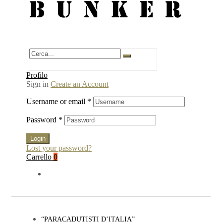
BUNKER
Profilo
Sign in
Create an Account
Username or email
*
Password
*
Login
Lost your password?
Carrello
0
“PARACADUTISTI D’ITALIA”