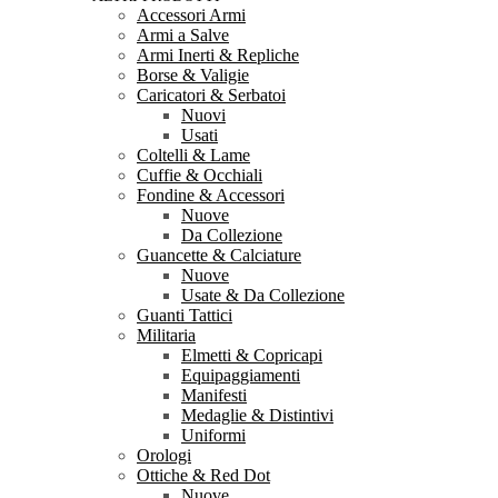
Accessori Armi
Armi a Salve
Armi Inerti & Repliche
Borse & Valigie
Caricatori & Serbatoi
Nuovi
Usati
Coltelli & Lame
Cuffie & Occhiali
Fondine & Accessori
Nuove
Da Collezione
Guancette & Calciature
Nuove
Usate & Da Collezione
Guanti Tattici
Militaria
Elmetti & Copricapi
Equipaggiamenti
Manifesti
Medaglie & Distintivi
Uniformi
Orologi
Ottiche & Red Dot
Nuove