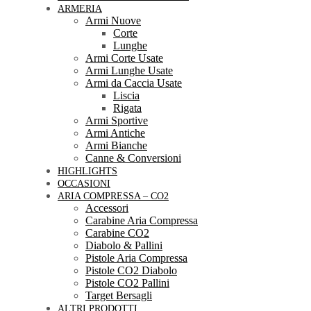
ARMERIA
Armi Nuove
Corte
Lunghe
Armi Corte Usate
Armi Lunghe Usate
Armi da Caccia Usate
Liscia
Rigata
Armi Sportive
Armi Antiche
Armi Bianche
Canne & Conversioni
HIGHLIGHTS
OCCASIONI
ARIA COMPRESSA – CO2
Accessori
Carabine Aria Compressa
Carabine CO2
Diabolo & Pallini
Pistole Aria Compressa
Pistole CO2 Diabolo
Pistole CO2 Pallini
Target Bersagli
ALTRI PRODOTTI