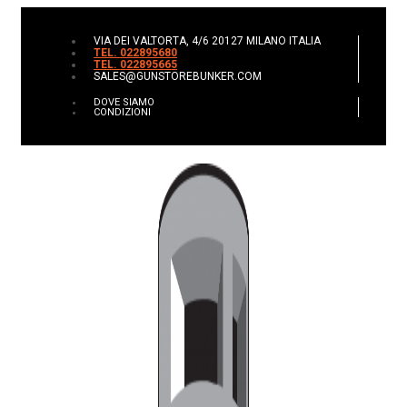
VIA DEI VALTORTA, 4/6 20127 MILANO ITALIA
TEL. 022895680
TEL. 022895665
SALES@GUNSTOREBUNKER.COM
DOVE SIAMO
CONDIZIONI