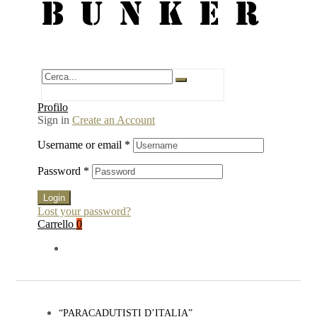
BUNKER
Profilo
Sign in
Create an Account
Username or email
*
Password
*
Login
Lost your password?
Carrello
0
“PARACADUTISTI D’ITALIA”