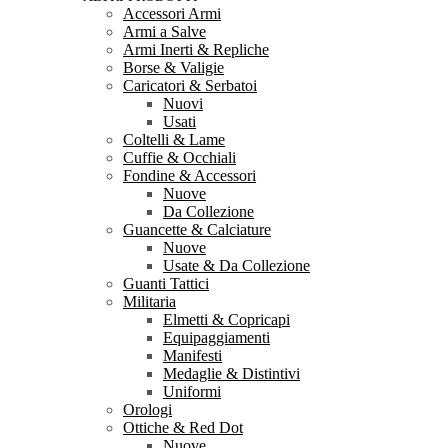
Accessori Armi
Armi a Salve
Armi Inerti & Repliche
Borse & Valigie
Caricatori & Serbatoi
Nuovi
Usati
Coltelli & Lame
Cuffie & Occhiali
Fondine & Accessori
Nuove
Da Collezione
Guancette & Calciature
Nuove
Usate & Da Collezione
Guanti Tattici
Militaria
Elmetti & Copricapi
Equipaggiamenti
Manifesti
Medaglie & Distintivi
Uniformi
Orologi
Ottiche & Red Dot
Nuove