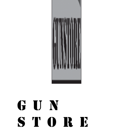
GUN
STORE