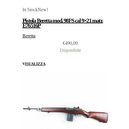
In Stock
New!
Pistola Beretta mod. 98FS cal 9×21 matr.
E76516P
Beretta
€
490,00
Disponibile
VISUALIZZA