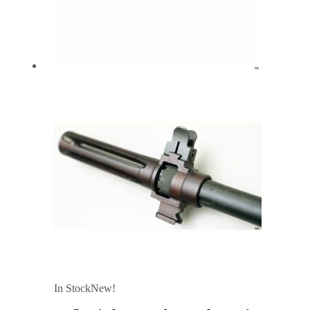
In Stock
New!