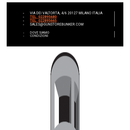
VIA DEI VALTORTA, 4/6 20127 MILANO ITALIA
TEL. 022895680
TEL. 022895665
SALES@GUNSTOREBUNKER.COM
DOVE SIAMO
CONDIZIONI