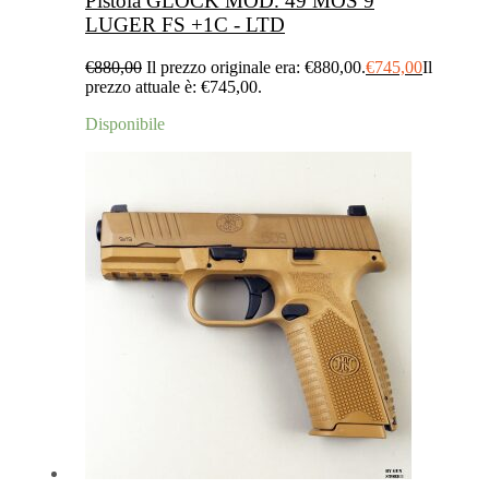
Pistola GLOCK MOD. 49 MOS 9
LUGER FS +1C - LTD
€
880,00
Il prezzo originale era: €880,00.
€
745,00
Il
prezzo attuale è: €745,00.
Disponibile