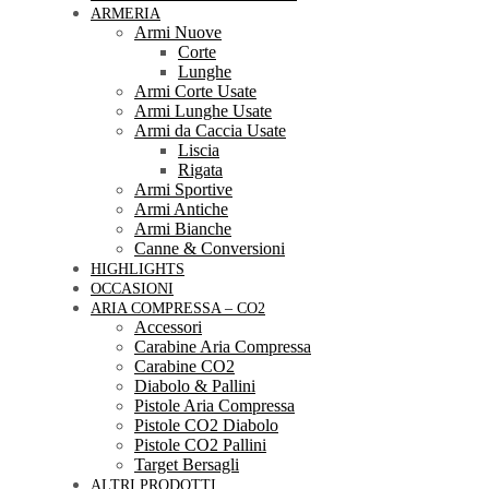
ARMERIA
Armi Nuove
Corte
Lunghe
Armi Corte Usate
Armi Lunghe Usate
Armi da Caccia Usate
Liscia
Rigata
Armi Sportive
Armi Antiche
Armi Bianche
Canne & Conversioni
HIGHLIGHTS
OCCASIONI
ARIA COMPRESSA – CO2
Accessori
Carabine Aria Compressa
Carabine CO2
Diabolo & Pallini
Pistole Aria Compressa
Pistole CO2 Diabolo
Pistole CO2 Pallini
Target Bersagli
ALTRI PRODOTTI