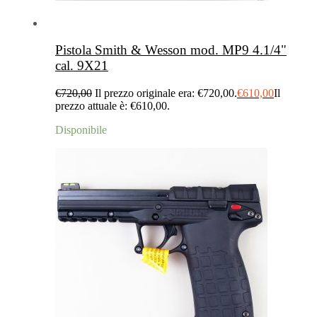
Pistola Smith & Wesson mod. MP9 4.1/4"
cal. 9X21
€
720,00
Il prezzo originale era: €720,00.
€
610,00
Il
prezzo attuale è: €610,00.
Disponibile