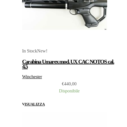
In Stock
New!
Carabina Umarex mod. UX CAC NOTOS cal.
4.5
Winchester
€
440,00
Disponibile
VISUALIZZA