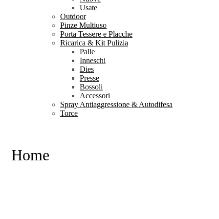
Usate
Outdoor
Pinze Multiuso
Porta Tessere e Placche
Ricarica & Kit Pulizia
Palle
Inneschi
Dies
Presse
Bossoli
Accessori
Spray Antiaggressione & Autodifesa
Torce
Home