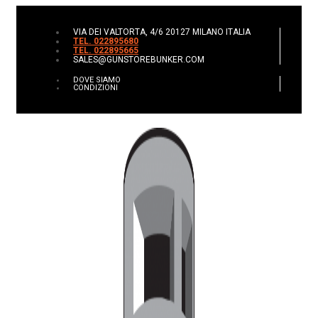
VIA DEI VALTORTA, 4/6 20127 MILANO ITALIA
TEL. 022895680
TEL. 022895665
SALES@GUNSTOREBUNKER.COM
DOVE SIAMO
CONDIZIONI