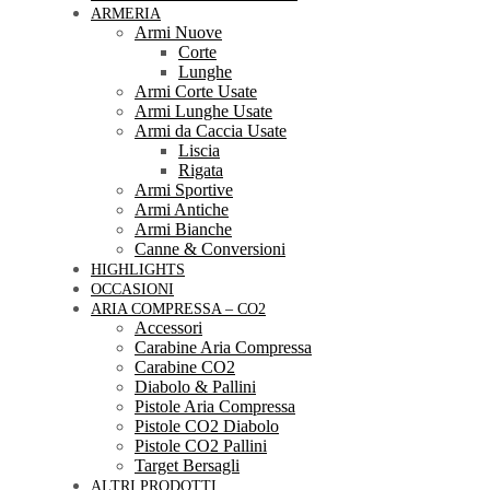
ARMERIA
Armi Nuove
Corte
Lunghe
Armi Corte Usate
Armi Lunghe Usate
Armi da Caccia Usate
Liscia
Rigata
Armi Sportive
Armi Antiche
Armi Bianche
Canne & Conversioni
HIGHLIGHTS
OCCASIONI
ARIA COMPRESSA – CO2
Accessori
Carabine Aria Compressa
Carabine CO2
Diabolo & Pallini
Pistole Aria Compressa
Pistole CO2 Diabolo
Pistole CO2 Pallini
Target Bersagli
ALTRI PRODOTTI