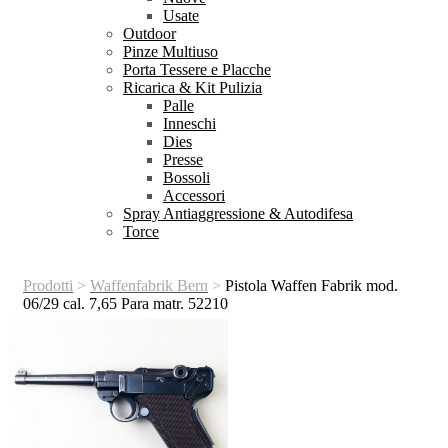
Usate
Outdoor
Pinze Multiuso
Porta Tessere e Placche
Ricarica & Kit Pulizia
Palle
Inneschi
Dies
Presse
Bossoli
Accessori
Spray Antiaggressione & Autodifesa
Torce
Prodotti
>
Waffenfabrik Bern
>
Pistola Waffen Fabrik mod.
06/29 cal. 7,65 Para matr. 52210