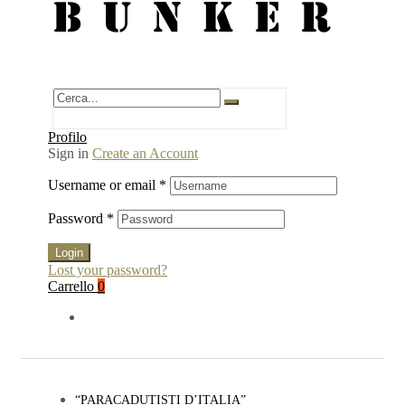
BUNKER
Profilo
Sign in
Create an Account
Username or email
*
Password
*
Login
Lost your password?
Carrello
0
“PARACADUTISTI D’ITALIA”