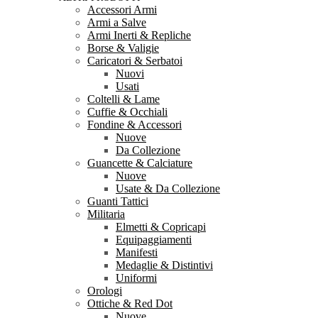
Accessori Armi
Armi a Salve
Armi Inerti & Repliche
Borse & Valigie
Caricatori & Serbatoi
Nuovi
Usati
Coltelli & Lame
Cuffie & Occhiali
Fondine & Accessori
Nuove
Da Collezione
Guancette & Calciature
Nuove
Usate & Da Collezione
Guanti Tattici
Militaria
Elmetti & Copricapi
Equipaggiamenti
Manifesti
Medaglie & Distintivi
Uniformi
Orologi
Ottiche & Red Dot
Nuove