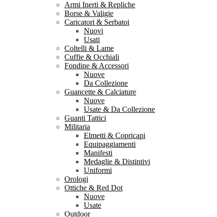
Armi Inerti & Repliche
Borse & Valigie
Caricatori & Serbatoi
Nuovi
Usati
Coltelli & Lame
Cuffie & Occhiali
Fondine & Accessori
Nuove
Da Collezione
Guancette & Calciature
Nuove
Usate & Da Collezione
Guanti Tattici
Militaria
Elmetti & Copricapi
Equipaggiamenti
Manifesti
Medaglie & Distintivi
Uniformi
Orologi
Ottiche & Red Dot
Nuove
Usate
Outdoor