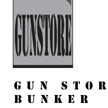
GUN STO
BUNKER