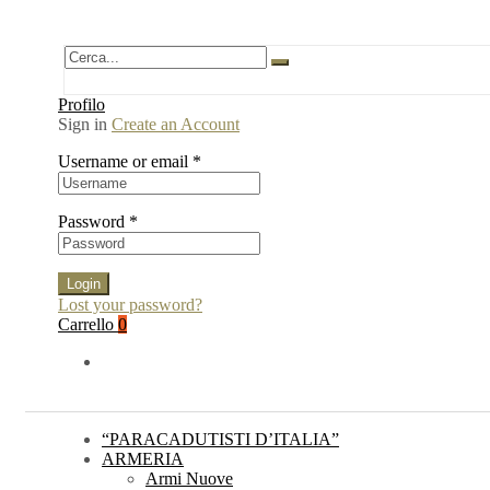
Profilo
Sign in
Create an Account
Username or email
*
Password
*
Login
Lost your password?
Carrello
0
“PARACADUTISTI D’ITALIA”
ARMERIA
Armi Nuove