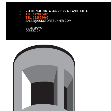
VIA DEI VALTORTA, 4/6 20127 MILANO ITALIA
TEL. 022895680
TEL. 022895665
SALES@GUNSTOREBUNKER.COM
DOVE SIAMO
CONDIZIONI