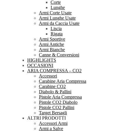
Corte
Lunghe
Armi Corte Usate
Armi Lunghe Usate
Armi da Caccia Usate
Liscia
Rigata
Armi Sportive
Armi Antiche
Armi Bianche
Canne & Conversioni
HIGHLIGHTS
OCCASIONI
ARIA COMPRESSA – CO2
Accessori
Carabine Aria Compressa
Carabine CO2
Diabolo & Pallini
Pistole Aria Compressa
Pistole CO2 Diabolo
Pistole CO2 Pallini
Target Bersagli
ALTRI PRODOTTI
Accessori Armi
Armi a Salve