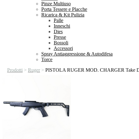
Pinze Multiuso
Porta Tessere e Placche
Ricarica & Kit Pulizia
Palle
Inneschi
Dies
Presse
Bossoli
Accessori
Spray Antiaggressione & Autodifesa
Torce
Prodotti
>
Ruger
>
PISTOLA RUGER MOD. CHARGER Take D