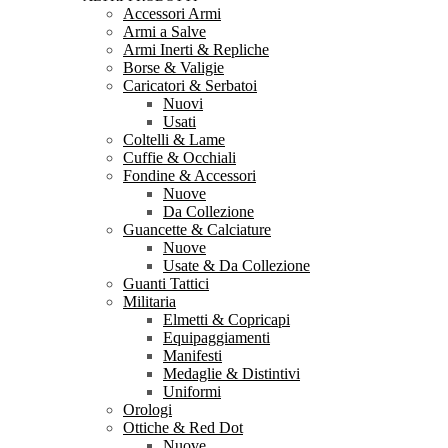
Accessori Armi
Armi a Salve
Armi Inerti & Repliche
Borse & Valigie
Caricatori & Serbatoi
Nuovi
Usati
Coltelli & Lame
Cuffie & Occhiali
Fondine & Accessori
Nuove
Da Collezione
Guancette & Calciature
Nuove
Usate & Da Collezione
Guanti Tattici
Militaria
Elmetti & Copricapi
Equipaggiamenti
Manifesti
Medaglie & Distintivi
Uniformi
Orologi
Ottiche & Red Dot
Nuove