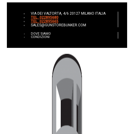
VIA DEI VALTORTA, 4/6 20127 MILANO ITALIA
TEL. 022895680
TEL. 022895665
SALES@GUNSTOREBUNKER.COM
DOVE SIAMO
CONDIZIONI