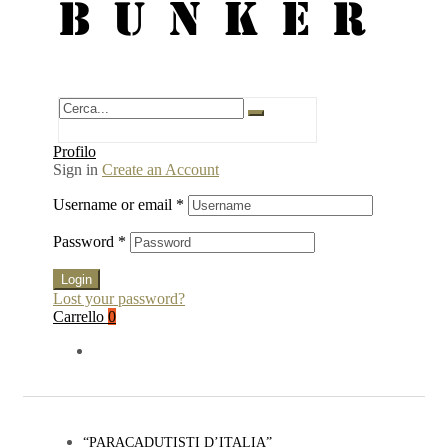
BUNKER
Profilo
Sign in
Create an Account
Username or email
*
Password
*
Login
Lost your password?
Carrello
0
“PARACADUTISTI D’ITALIA”