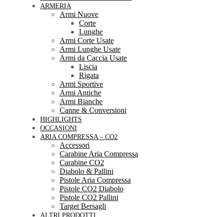
ARMERIA
Armi Nuove
Corte
Lunghe
Armi Corte Usate
Armi Lunghe Usate
Armi da Caccia Usate
Liscia
Rigata
Armi Sportive
Armi Antiche
Armi Bianche
Canne & Conversioni
HIGHLIGHTS
OCCASIONI
ARIA COMPRESSA – CO2
Accessori
Carabine Aria Compressa
Carabine CO2
Diabolo & Pallini
Pistole Aria Compressa
Pistole CO2 Diabolo
Pistole CO2 Pallini
Target Bersagli
ALTRI PRODOTTI