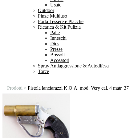
Usate
Outdoor
Pinze Multiuso
Porta Tessere e Placche
Ricarica & Kit Pulizia
Palle
Inneschi
Dies
Presse
Bossoli
Accessori
Spray Antiaggressione & Autodifesa
Torce
Prodotti
>
Pistola lanciarazzi K.O.A. mod. Very cal. 4 matr. 37