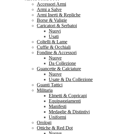
Accessori Armi
Armi a Salve
Armi Inerti & Repliche
Borse & Valigie
Caricatori & Serbatoi
Nuovi
Usati
Coltelli & Lame
Cuffie & Occhiali
Fondine & Accessori
Nuove
Da Collezione
Guancette & Calciature
Nuove
Usate & Da Collezione
Guanti Tattici
Militaria
Elmetti & Copricapi
Equipaggiamenti
Manifesti
Medaglie & Distintivi
Uniformi
Orologi
Ottiche & Red Dot
Nuove