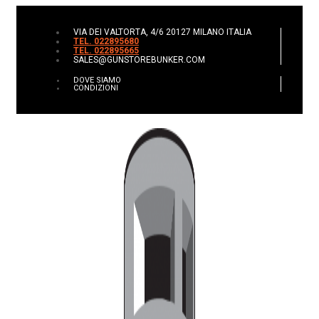
VIA DEI VALTORTA, 4/6 20127 MILANO ITALIA
TEL. 022895680
TEL. 022895665
SALES@GUNSTOREBUNKER.COM
DOVE SIAMO
CONDIZIONI