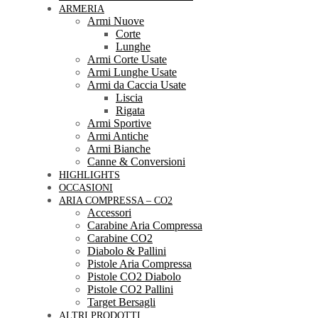
ARMERIA
Armi Nuove
Corte
Lunghe
Armi Corte Usate
Armi Lunghe Usate
Armi da Caccia Usate
Liscia
Rigata
Armi Sportive
Armi Antiche
Armi Bianche
Canne & Conversioni
HIGHLIGHTS
OCCASIONI
ARIA COMPRESSA – CO2
Accessori
Carabine Aria Compressa
Carabine CO2
Diabolo & Pallini
Pistole Aria Compressa
Pistole CO2 Diabolo
Pistole CO2 Pallini
Target Bersagli
ALTRI PRODOTTI