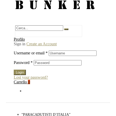
BUNKER
Profilo
Sign in
Create an Account
Username or email
*
Password
*
Login
Lost your password?
Carrello
0
“PARACADUTISTI D’ITALIA”