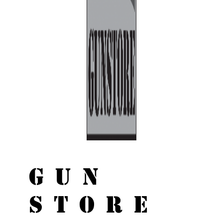
GUN
STORE