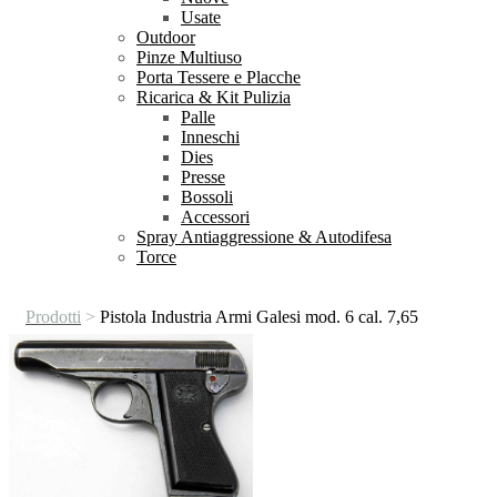
Usate
Outdoor
Pinze Multiuso
Porta Tessere e Placche
Ricarica & Kit Pulizia
Palle
Inneschi
Dies
Presse
Bossoli
Accessori
Spray Antiaggressione & Autodifesa
Torce
Prodotti
>
Pistola Industria Armi Galesi mod. 6 cal. 7,65