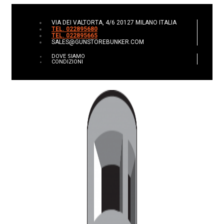
VIA DEI VALTORTA, 4/6 20127 MILANO ITALIA
TEL. 022895680
TEL. 022895665
SALES@GUNSTOREBUNKER.COM
DOVE SIAMO
CONDIZIONI