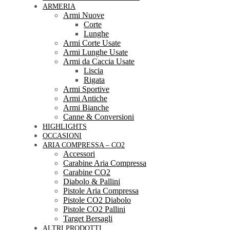
ARMERIA
Armi Nuove
Corte
Lunghe
Armi Corte Usate
Armi Lunghe Usate
Armi da Caccia Usate
Liscia
Rigata
Armi Sportive
Armi Antiche
Armi Bianche
Canne & Conversioni
HIGHLIGHTS
OCCASIONI
ARIA COMPRESSA – CO2
Accessori
Carabine Aria Compressa
Carabine CO2
Diabolo & Pallini
Pistole Aria Compressa
Pistole CO2 Diabolo
Pistole CO2 Pallini
Target Bersagli
ALTRI PRODOTTI