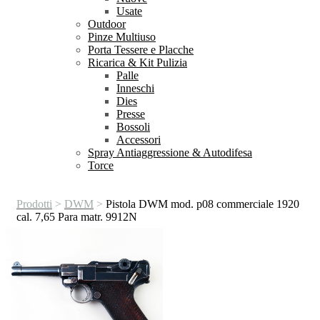
Usate
Outdoor
Pinze Multiuso
Porta Tessere e Placche
Ricarica & Kit Pulizia
Palle
Inneschi
Dies
Presse
Bossoli
Accessori
Spray Antiaggressione & Autodifesa
Torce
Prodotti
>
DWM
>
Pistola DWM mod. p08 commerciale 1920
cal. 7,65 Para matr. 9912N