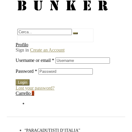
BUNKER
Profilo
Sign in
Create an Account
Username or email
*
Password
*
Login
Lost your password?
Carrello
0
“PARACADUTISTI D’ITALIA”