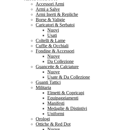
Accessori Armi
Armi a Salve
Armi Inerti & Repliche
Borse & Valigie
Caricatori & Serbatoi
Nuovi
Usati
Coltelli & Lame
Cuffie & Occhiali
Fondine & Accessori
Nuove
Da Collezione
Guancette & Calciature
Nuove
Usate & Da Collezione
Guanti Tattici
Militaria
Elmetti & Copricapi
Equipaggiamenti
Manifesti
Medaglie & Distintivi
Uniformi
Orologi
Ottiche & Red Dot
Nuove