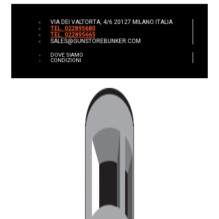
VIA DEI VALTORTA, 4/6 20127 MILANO ITALIA
TEL. 022895680
TEL. 022895665
SALES@GUNSTOREBUNKER.COM
DOVE SIAMO
CONDIZIONI