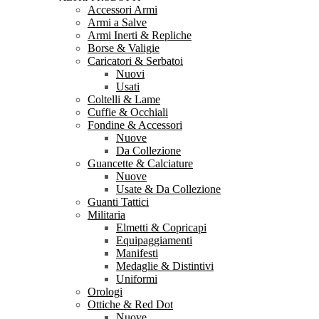
Accessori Armi
Armi a Salve
Armi Inerti & Repliche
Borse & Valigie
Caricatori & Serbatoi
Nuovi
Usati
Coltelli & Lame
Cuffie & Occhiali
Fondine & Accessori
Nuove
Da Collezione
Guancette & Calciature
Nuove
Usate & Da Collezione
Guanti Tattici
Militaria
Elmetti & Copricapi
Equipaggiamenti
Manifesti
Medaglie & Distintivi
Uniformi
Orologi
Ottiche & Red Dot
Nuove