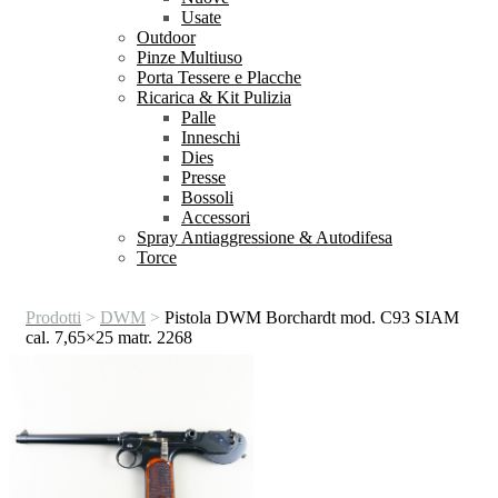
Usate
Outdoor
Pinze Multiuso
Porta Tessere e Placche
Ricarica & Kit Pulizia
Palle
Inneschi
Dies
Presse
Bossoli
Accessori
Spray Antiaggressione & Autodifesa
Torce
Prodotti
>
DWM
>
Pistola DWM Borchardt mod. C93 SIAM
cal. 7,65×25 matr. 2268