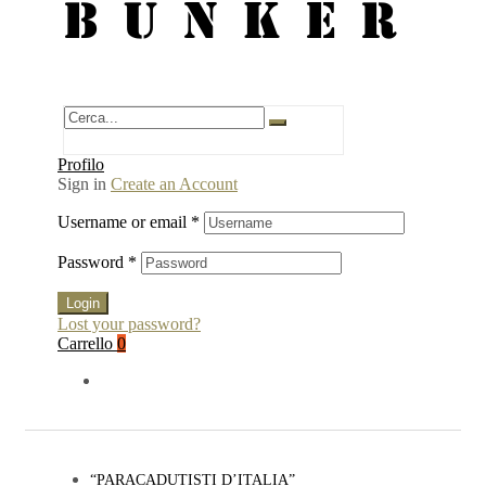
BUNKER
Profilo
Sign in
Create an Account
Username or email
*
Password
*
Login
Lost your password?
Carrello
0
“PARACADUTISTI D’ITALIA”