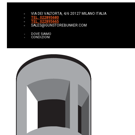
VIA DEI VALTORTA, 4/6 20127 MILANO ITALIA
TEL. 022895680
TEL. 022895665
SALES@GUNSTOREBUNKER.COM
DOVE SIAMO
CONDIZIONI