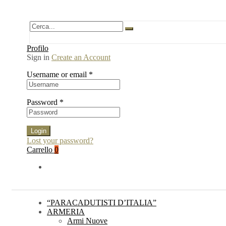
Profilo
Sign in
Create an Account
Username or email
*
Password
*
Login
Lost your password?
Carrello
0
“PARACADUTISTI D’ITALIA”
ARMERIA
Armi Nuove