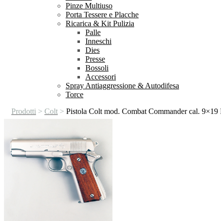
Pinze Multiuso
Porta Tessere e Placche
Ricarica & Kit Pulizia
Palle
Inneschi
Dies
Presse
Bossoli
Accessori
Spray Antiaggressione & Autodifesa
Torce
Prodotti
>
Colt
>
Pistola Colt mod. Combat Commander cal. 9×19