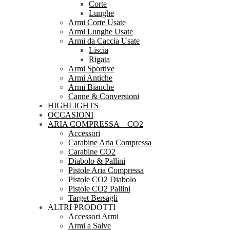
Corte
Lunghe
Armi Corte Usate
Armi Lunghe Usate
Armi da Caccia Usate
Liscia
Rigata
Armi Sportive
Armi Antiche
Armi Bianche
Canne & Conversioni
HIGHLIGHTS
OCCASIONI
ARIA COMPRESSA – CO2
Accessori
Carabine Aria Compressa
Carabine CO2
Diabolo & Pallini
Pistole Aria Compressa
Pistole CO2 Diabolo
Pistole CO2 Pallini
Target Bersagli
ALTRI PRODOTTI
Accessori Armi
Armi a Salve