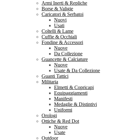
Armi Inerti & Repliche
Borse & Valigie
Caricatori & Serbatoi
Nuovi
Usati
Coltelli & Lame
Cuffie & Occhiali
Fondine & Accessori
Nuove
Da Collezione
Guancette & Calciature
Nuove
Usate & Da Collezione
Guanti Tattici
Militaria
Elmetti & Copricapi
Equipaggiamenti
Manifesti
Medaglie & Distintivi
Uniformi
Orologi
Ottiche & Red Dot
Nuove
Usate
Outdoor