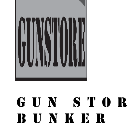
GUN STO
BUNKER