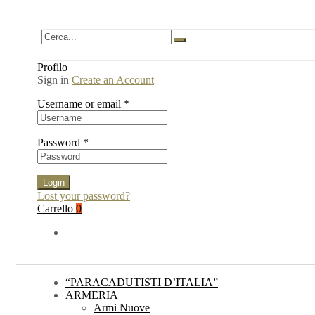
Profilo
Sign in
Create an Account
Username or email
*
Password
*
Login
Lost your password?
Carrello
0
“PARACADUTISTI D’ITALIA”
ARMERIA
Armi Nuove