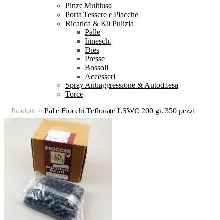
Pinze Multiuso
Porta Tessere e Placche
Ricarica & Kit Pulizia
Palle
Inneschi
Dies
Presse
Bossoli
Accessori
Spray Antiaggressione & Autodifesa
Torce
Prodotti
>
Palle Fiocchi Teflonate LSWC 200 gr. 350 pezzi