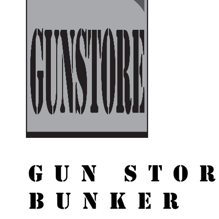
GUN STO
BUNKER