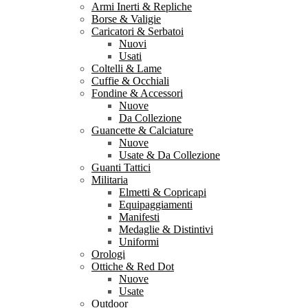
Armi Inerti & Repliche
Borse & Valigie
Caricatori & Serbatoi
Nuovi
Usati
Coltelli & Lame
Cuffie & Occhiali
Fondine & Accessori
Nuove
Da Collezione
Guancette & Calciature
Nuove
Usate & Da Collezione
Guanti Tattici
Militaria
Elmetti & Copricapi
Equipaggiamenti
Manifesti
Medaglie & Distintivi
Uniformi
Orologi
Ottiche & Red Dot
Nuove
Usate
Outdoor