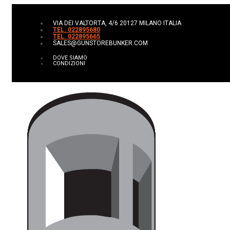
VIA DEI VALTORTA, 4/6 20127 MILANO ITALIA
TEL. 022895680
TEL. 022895665
SALES@GUNSTOREBUNKER.COM
DOVE SIAMO
CONDIZIONI