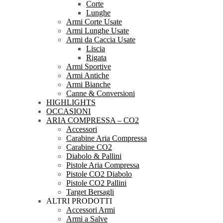
Corte
Lunghe
Armi Corte Usate
Armi Lunghe Usate
Armi da Caccia Usate
Liscia
Rigata
Armi Sportive
Armi Antiche
Armi Bianche
Canne & Conversioni
HIGHLIGHTS
OCCASIONI
ARIA COMPRESSA – CO2
Accessori
Carabine Aria Compressa
Carabine CO2
Diabolo & Pallini
Pistole Aria Compressa
Pistole CO2 Diabolo
Pistole CO2 Pallini
Target Bersagli
ALTRI PRODOTTI
Accessori Armi
Armi a Salve