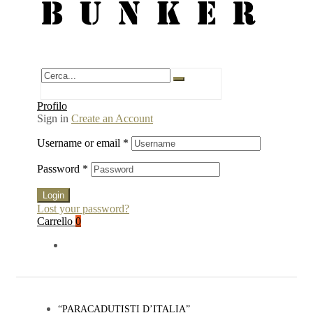
BUNKER
Profilo
Sign in
Create an Account
Username or email
*
Password
*
Login
Lost your password?
Carrello
0
“PARACADUTISTI D’ITALIA”