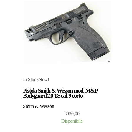
In Stock
New!
Pistola Smith & Wesson mod. M&P
Bodyguard 2.0 TS cal. 9 corto
Smith & Wesson
€
930,00
Disponibile