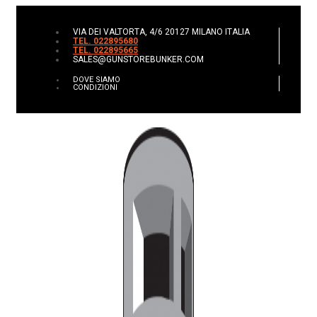
VIA DEI VALTORTA, 4/6 20127 MILANO ITALIA
TEL. 022895680
TEL. 022895665
SALES@GUNSTOREBUNKER.COM
DOVE SIAMO
CONDIZIONI