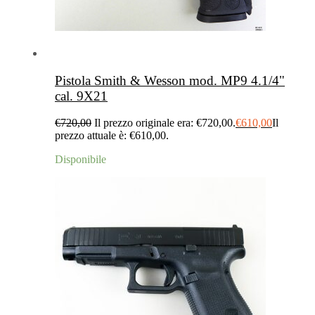
Pistola Smith & Wesson mod. MP9 4.1/4"
cal. 9X21
€
720,00
Il prezzo originale era: €720,00.
€
610,00
Il
prezzo attuale è: €610,00.
Disponibile