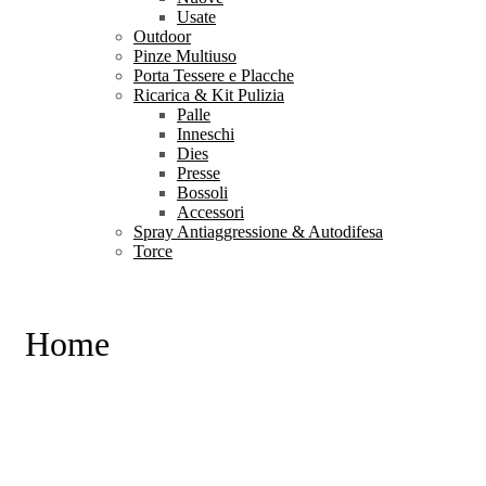
Usate
Outdoor
Pinze Multiuso
Porta Tessere e Placche
Ricarica & Kit Pulizia
Palle
Inneschi
Dies
Presse
Bossoli
Accessori
Spray Antiaggressione & Autodifesa
Torce
Home