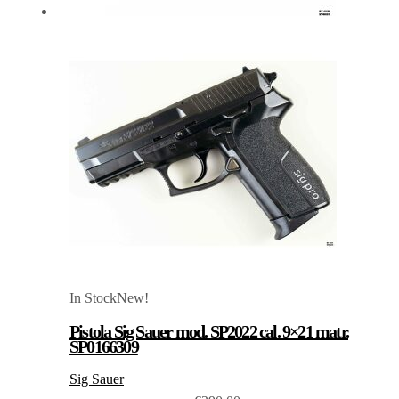
In Stock
New!
Pistola Sig Sauer mod. SP2022 cal. 9×21 matr.
SP0166309
Sig Sauer