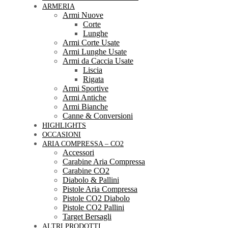
ARMERIA
Armi Nuove
Corte
Lunghe
Armi Corte Usate
Armi Lunghe Usate
Armi da Caccia Usate
Liscia
Rigata
Armi Sportive
Armi Antiche
Armi Bianche
Canne & Conversioni
HIGHLIGHTS
OCCASIONI
ARIA COMPRESSA – CO2
Accessori
Carabine Aria Compressa
Carabine CO2
Diabolo & Pallini
Pistole Aria Compressa
Pistole CO2 Diabolo
Pistole CO2 Pallini
Target Bersagli
ALTRI PRODOTTI