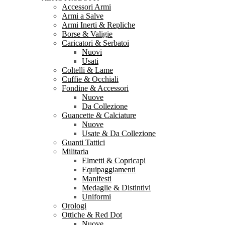
Accessori Armi
Armi a Salve
Armi Inerti & Repliche
Borse & Valigie
Caricatori & Serbatoi
Nuovi
Usati
Coltelli & Lame
Cuffie & Occhiali
Fondine & Accessori
Nuove
Da Collezione
Guancette & Calciature
Nuove
Usate & Da Collezione
Guanti Tattici
Militaria
Elmetti & Copricapi
Equipaggiamenti
Manifesti
Medaglie & Distintivi
Uniformi
Orologi
Ottiche & Red Dot
Nuove