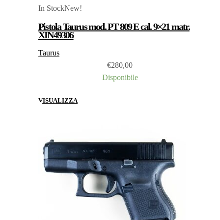
In Stock
New!
Pistola Taurus mod. PT 809 E cal. 9×21 matr.
XIN49306
Taurus
€
280,00
Disponibile
VISUALIZZA