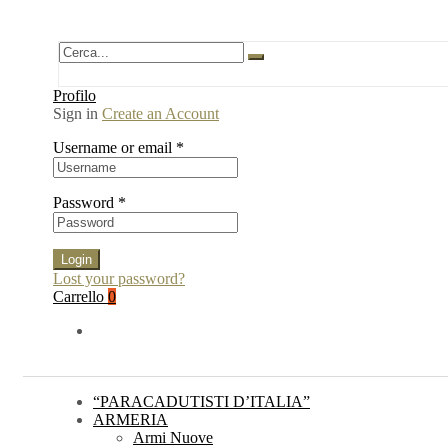
Profilo
Sign in
Create an Account
Username or email
*
Password
*
Login
Lost your password?
Carrello
0
“PARACADUTISTI D’ITALIA”
ARMERIA
Armi Nuove