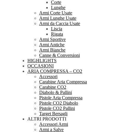
Corte
Lunghe
Armi Corte Usate
Armi Lunghe Usate
Armi da Caccia Usate
Liscia
Rigata
Armi Sportive
Armi Antiche
Armi Bianche
Canne & Conversioni
HIGHLIGHTS
OCCASIONI
ARIA COMPRESSA – CO2
Accessori
Carabine Aria Compressa
Carabine CO2
Diabolo & Pallini
Pistole Aria Compressa
Pistole CO2 Diabolo
Pistole CO2 Pallini
Target Bersagli
ALTRI PRODOTTI
Accessori Armi
Armi a Salve