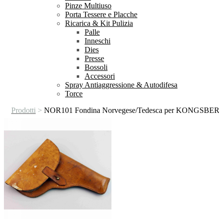
Pinze Multiuso
Porta Tessere e Placche
Ricarica & Kit Pulizia
Palle
Inneschi
Dies
Presse
Bossoli
Accessori
Spray Antiaggressione & Autodifesa
Torce
Prodotti
>
NOR101 Fondina Norvegese/Tedesca per KONGSBE