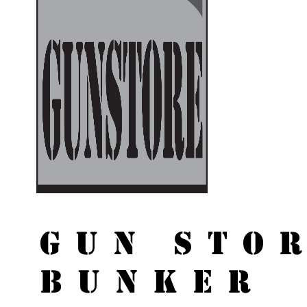
GUN STO
BUNKER