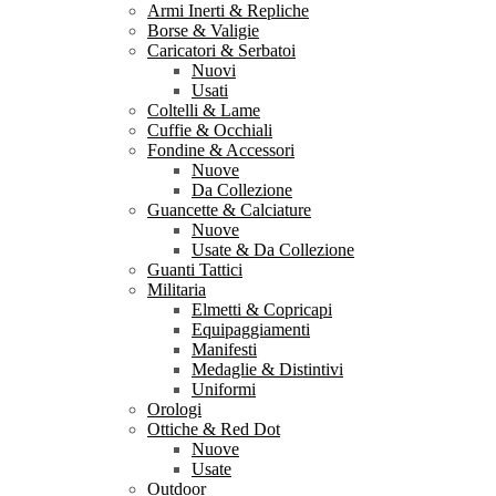
Armi Inerti & Repliche
Borse & Valigie
Caricatori & Serbatoi
Nuovi
Usati
Coltelli & Lame
Cuffie & Occhiali
Fondine & Accessori
Nuove
Da Collezione
Guancette & Calciature
Nuove
Usate & Da Collezione
Guanti Tattici
Militaria
Elmetti & Copricapi
Equipaggiamenti
Manifesti
Medaglie & Distintivi
Uniformi
Orologi
Ottiche & Red Dot
Nuove
Usate
Outdoor