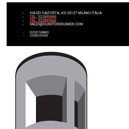
VIA DEI VALTORTA, 4/6 20127 MILANO ITALIA
TEL. 022895680
TEL. 022895665
SALES@GUNSTOREBUNKER.COM
DOVE SIAMO
CONDIZIONI