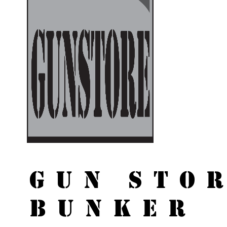
GUN STO
BUNKER