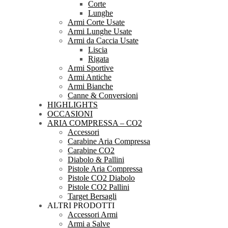
Corte
Lunghe
Armi Corte Usate
Armi Lunghe Usate
Armi da Caccia Usate
Liscia
Rigata
Armi Sportive
Armi Antiche
Armi Bianche
Canne & Conversioni
HIGHLIGHTS
OCCASIONI
ARIA COMPRESSA – CO2
Accessori
Carabine Aria Compressa
Carabine CO2
Diabolo & Pallini
Pistole Aria Compressa
Pistole CO2 Diabolo
Pistole CO2 Pallini
Target Bersagli
ALTRI PRODOTTI
Accessori Armi
Armi a Salve