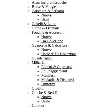
Armi Inerti & Repliche
Borse & Valigie
Caricatori & Serbatoi
Nuovi
Usati
Coltelli & Lame
Cuffie & Occhiali
Fondine & Accessori
Nuove
Da Collezione
Guancette & Calciature
Nuove
Usate & Da Collezione
Guanti Tattici
Militaria
Elmetti & Copricapi
Equipaggiamenti
Manifesti
Medaglie & Distintivi
Uniformi
Orologi
Ottiche & Red Dot
Nuove
Usate
Outdoor