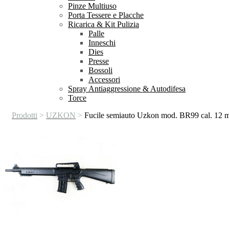
Pinze Multiuso
Porta Tessere e Placche
Ricarica & Kit Pulizia
Palle
Inneschi
Dies
Presse
Bossoli
Accessori
Spray Antiaggressione & Autodifesa
Torce
Prodotti
>
UZKON
>
Fucile semiauto Uzkon mod. BR99 cal. 12 m