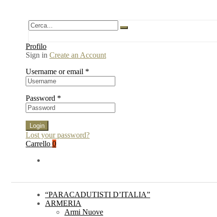
Profilo
Sign in
Create an Account
Username or email
*
Password
*
Login
Lost your password?
Carrello
0
“PARACADUTISTI D’ITALIA”
ARMERIA
Armi Nuove