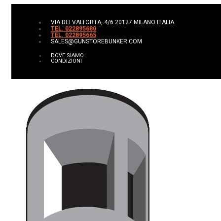
VIA DEI VALTORTA, 4/6 20127 MILANO ITALIA
TEL. 022895680
TEL. 022895665
SALES@GUNSTOREBUNKER.COM
DOVE SIAMO
CONDIZIONI